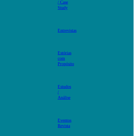
/ Case
Study
Entrevistas
Estórias
com
Propósito
Estudos
/
Análise
Eventos
Revista