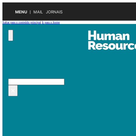
MENU
MAIL
JORNAIS
Saltar para o conteúdo principal
Ir para o footer
Pesquisar no site
Pesquisar
×