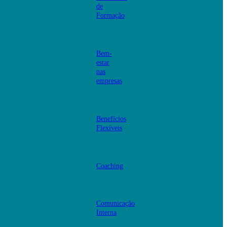
de
Formação
Bem-
estar
nas
empresas
Benefícios
Flexíveis
Coaching
Comunicação
Interna