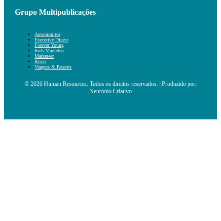
Grupo Multipublicações
Automonitor
Executive Digest
Forever Young
Kids Marketeer
Marketeer
Risco
Viagens & Resorts
© 2026 Human Resources. Todos os direitos reservados. | Produzido por:
Neurónio Criativo