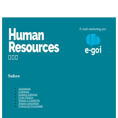
E-mail marketing por:
Sobre
Assinaturas
Contactos
Estatuto Editorial
Ficha Técnica
Termos e Condições
Assine a newsletter
Política de Privacidade