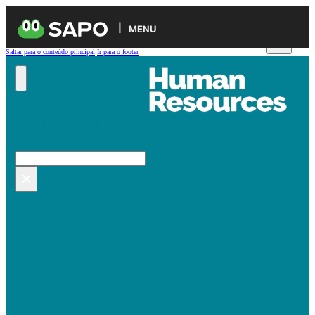
MENU
Saltar para o conteúdo principal
Ir para o footer
Pesquisar no site
Pesquisar
×