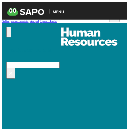
MENU
Saltar para o conteúdo principal
Ir para o footer
Pesquisar no site
Pesquisar
×