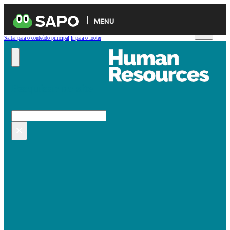
MENU
Saltar para o conteúdo principal
Ir para o footer
Pesquisar no site
Pesquisar
×