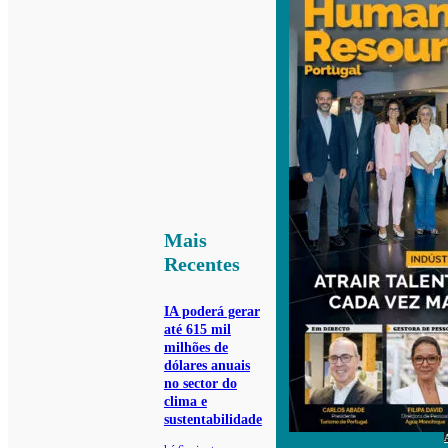
Mais
Recentes
IA poderá gerar
até 615 mil
milhões de
dólares anuais
no sector do
clima e
sustentabilidade