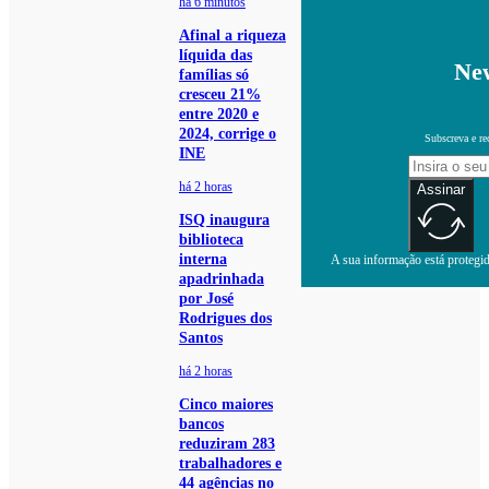
há 6 minutos
Afinal a riqueza
líquida das
New
famílias só
cresceu 21%
entre 2020 e
2024, corrige o
Subscreva e re
INE
há 2 horas
Assinar
ISQ inaugura
biblioteca
interna
A sua informação está protegida
apadrinhada
por José
Rodrigues dos
Santos
há 2 horas
Cinco maiores
bancos
reduziram 283
trabalhadores e
44 agências no