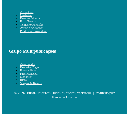
Assinaturas
Contactos
Estatuto Editorial
Ficha Técnica
Termos e Condições
Assine a newsletter
Política de Privacidade
Grupo Multipublicações
Automonitor
Executive Digest
Forever Young
Kids Marketeer
Marketeer
Risco
Viagens & Resorts
© 2026 Human Resources. Todos os direitos reservados. | Produzido por:
Neurónio Criativo