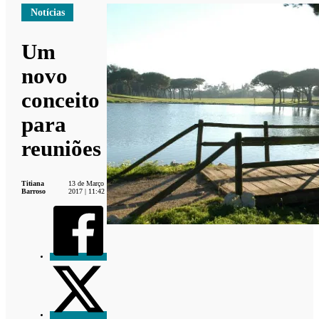
Notícias
Um
novo
conceito
para
reuniões
Titiana
13 de Março
Barroso
2017 | 11:42