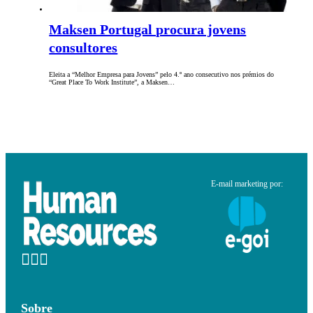
Maksen Portugal procura jovens
consultores
Eleita a “Melhor Empresa para Jovens” pelo 4.º ano consecutivo nos prémios do
“Great Place To Work Institute”, a Maksen…
E-mail marketing por:
Sobre