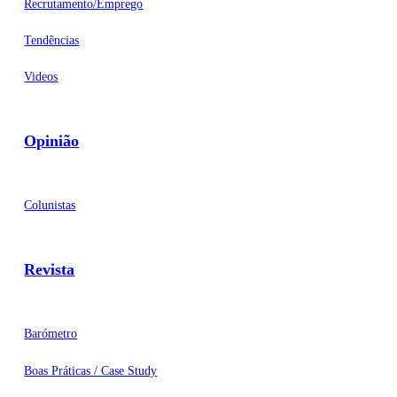
Recrutamento/Emprego
Tendências
Videos
Opinião
Colunistas
Revista
Barómetro
Boas Práticas / Case Study