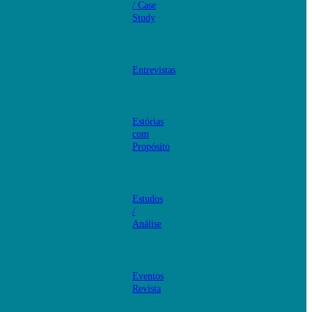
/ Case
Study
Entrevistas
Estórias
com
Propósito
Estudos
/
Análise
Eventos
Revista