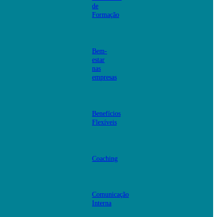
de
Formação
Bem-
estar
nas
empresas
Benefícios
Flexíveis
Coaching
Comunicação
Interna