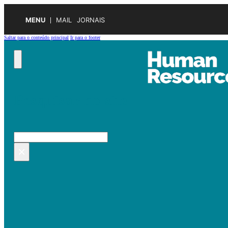
MENU
MAIL
JORNAIS
Saltar para o conteúdo principal
Ir para o footer
Pesquisar no site
Pesquisar
×