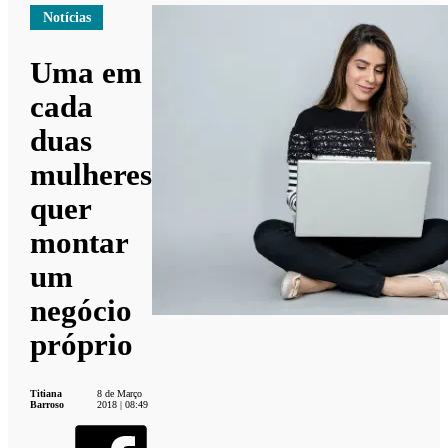
Notícias
Uma em
cada
duas
mulheres
quer
montar
um
negócio
próprio
Titiana
8 de Março
Barroso
2018 | 08:49