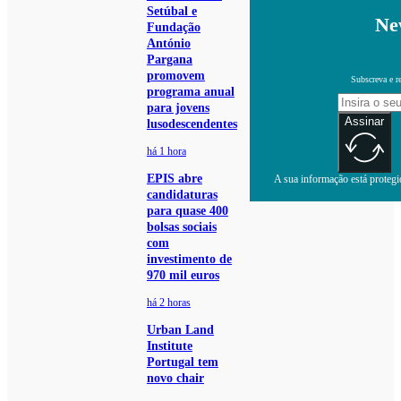
Setúbal e
Ne
Fundação
António
Pargana
promovem
Subscreva e r
programa anual
para jovens
Assinar
lusodescendentes
há 1 hora
EPIS abre
A sua informação está protegid
candidaturas
para quase 400
bolsas sociais
com
investimento de
970 mil euros
há 2 horas
Urban Land
Institute
Portugal tem
novo chair