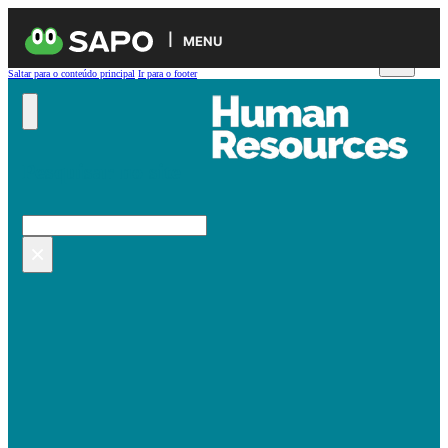
MENU
Saltar para o conteúdo principal
Ir para o footer
Pesquisar no site
Pesquisar
×