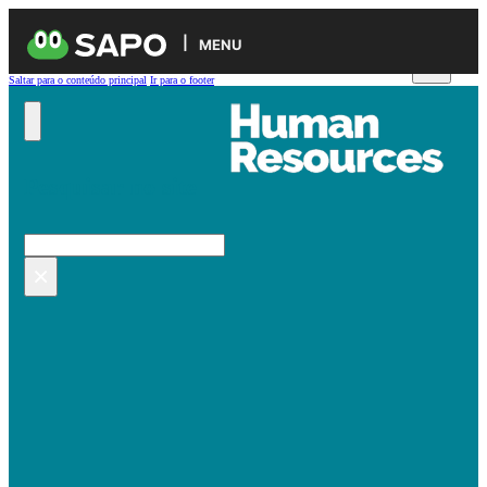
MENU
Saltar para o conteúdo principal
Ir para o footer
Pesquisar no site
Pesquisar
×