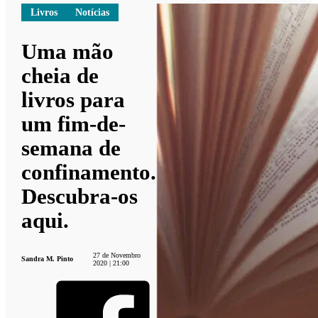
Livros
Notícias
Uma mão
cheia de
livros para
um fim-de-
semana de
confinamento.
Descubra-os
aqui.
27 de Novembro
Sandra M. Pinto
2020 | 21:00