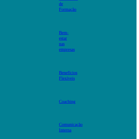
de
Formação
Bem-
estar
nas
empresas
Benefícios
Flexíveis
Coaching
Comunicação
Interna