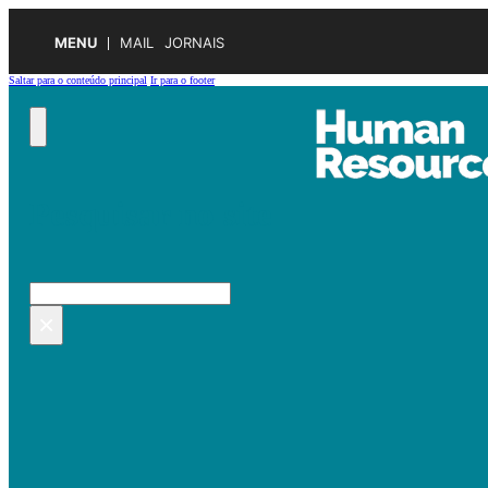
MENU
MAIL
JORNAIS
Saltar para o conteúdo principal
Ir para o footer
Pesquisar no site
Pesquisar
×