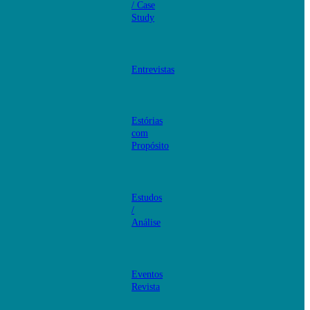
/ Case
Study
Entrevistas
Estórias
com
Propósito
Estudos
/
Análise
Eventos
Revista