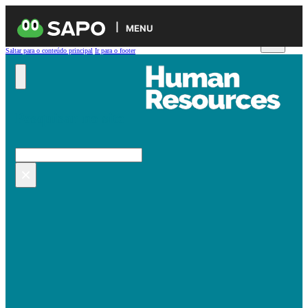
MENU
Saltar para o conteúdo principal
Ir para o footer
Pesquisar no site
Pesquisar
×