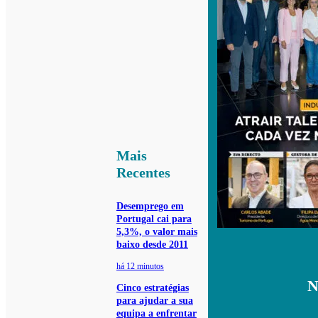
Mais
Recentes
Desemprego em
Portugal cai para
5,3%, o valor mais
baixo desde 2011
há 12 minutos
N
Cinco estratégias
para ajudar a sua
equipa a enfrentar