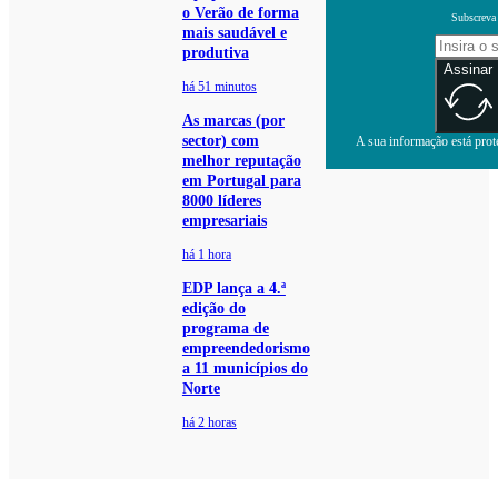
o Verão de forma
Subscreva 
mais saudável e
produtiva
Assinar
há 51 minutos
As marcas (por
sector) com
A sua informação está prote
melhor reputação
em Portugal para
8000 líderes
empresariais
há 1 hora
EDP lança a 4.ª
edição do
programa de
empreendedorismo
a 11 municípios do
Norte
há 2 horas