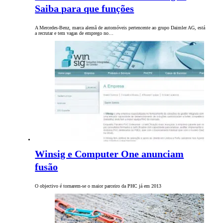
Saiba para que funções
A Mercedes-Benz, marca alemã de automóveis pertencente ao grupo Daimler AG, está
a recrutar e tem vagas de emprego no…
Winsig e Computer One anunciam
fusão
O objectivo é tornarem-se o maior parceiro da PHC já em 2013