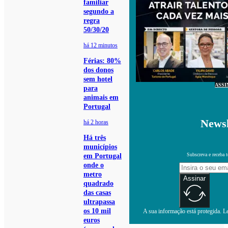
familiar
segundo a
regra
50/30/20
há 12 minutos
Férias: 80%
dos donos
sem hotel
ASSI
para
animais em
Portugal
Newsl
há 2 horas
Há três
municípios
Subscreva e receba 
em Portugal
onde o
metro
Assinar
quadrado
das casas
ultrapassa
os 10 mil
A sua informação está protegida. Le
euros