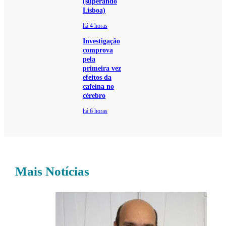
(superando
Lisboa)
há 4 horas
Investigação
comprova
pela
primeira vez
efeitos da
cafeína no
cérebro
há 6 horas
Mais Notícias