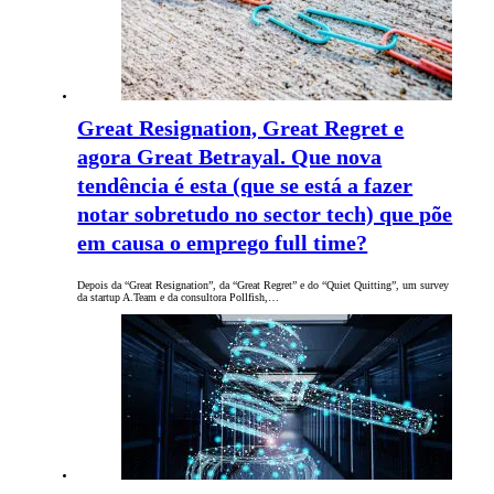
Great Resignation, Great Regret e
agora Great Betrayal. Que nova
tendência é esta (que se está a fazer
notar sobretudo no sector tech) que põe
em causa o emprego full time?
Depois da “Great Resignation”, da “Great Regret” e do “Quiet Quitting”, um survey
da startup A.Team e da consultora Pollfish,…