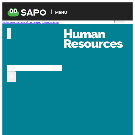
MENU
Saltar para o conteúdo principal
Ir para o footer
Pesquisar no site
Pesquisar
×