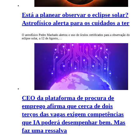
Está a planear observar o eclipse solar?
Astrofísico alerta para os cuidados a ter
O astrofísico Pedro Machado alertou o uso de óculos certificados para a observação do
eclipse solar, a 12 de Agosto,…
CEO da plataforma de procura de
emprego afirma que cerca de dois
terços das vagas exigem competências
que IA poderá desempenhar bem. Mas
faz uma ressalva