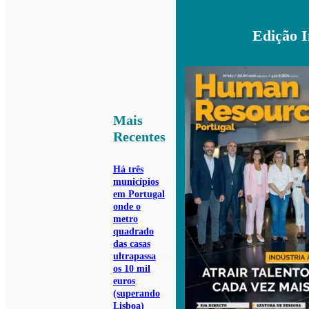
Edição 
Mais
Recentes
Há três
municípios
em Portugal
onde o
metro
quadrado
das casas
ultrapassa
os 10 mil
euros
(superando
Lisboa)