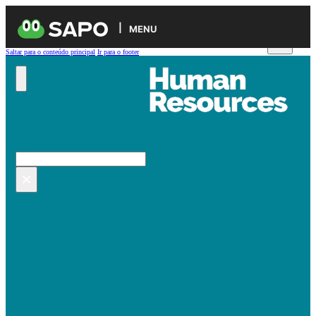
MENU
Saltar para o conteúdo principal
Ir para o footer
Pesquisar no site
Pesquisar
×