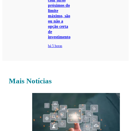
com juros
próximos do
limite
máximo, são
ou não a
opção certa
de
investimento
há 5 horas
Mais Notícias