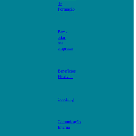
de
Formação
Bem-
estar
nas
empresas
Benefícios
Flexíveis
Coaching
Comunicação
Interna