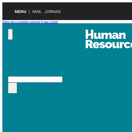
MENU
MAIL
JORNAIS
Saltar para o conteúdo principal
Ir para o footer
Pesquisar no site
Pesquisar
×