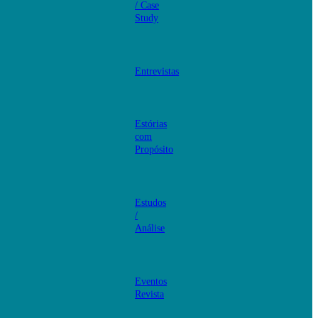
/ Case
Study
Entrevistas
Estórias
com
Propósito
Estudos
/
Análise
Eventos
Revista