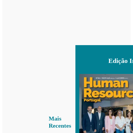
Edição 
Mais
Recentes