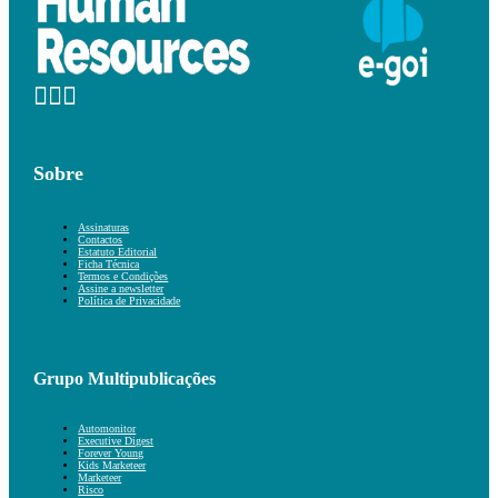
Sobre
Assinaturas
Contactos
Estatuto Editorial
Ficha Técnica
Termos e Condições
Assine a newsletter
Política de Privacidade
Grupo Multipublicações
Automonitor
Executive Digest
Forever Young
Kids Marketeer
Marketeer
Risco