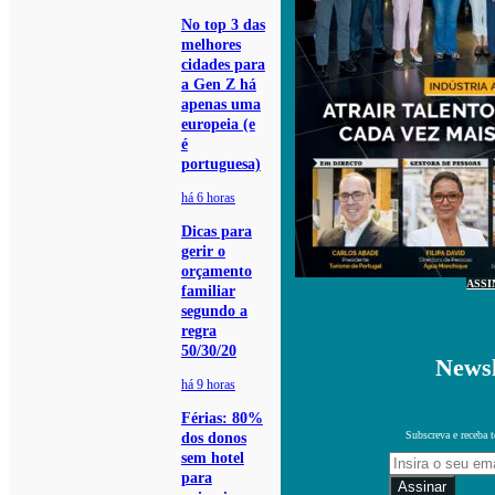
No top 3 das
melhores
cidades para
a Gen Z há
apenas uma
europeia (e
é
portuguesa)
há 6 horas
Dicas para
gerir o
orçamento
ASSI
familiar
segundo a
regra
50/30/20
Newsl
há 9 horas
Férias: 80%
Subscreva e receba 
dos donos
sem hotel
para
Assinar