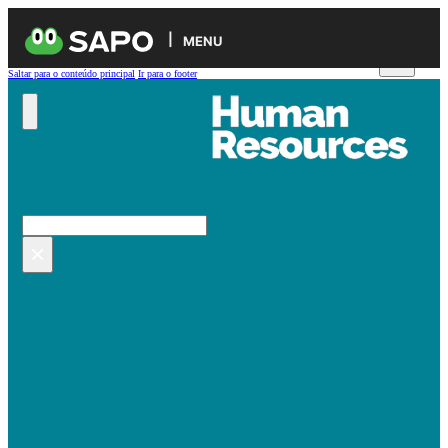
MENU
Saltar para o conteúdo principal
Ir para o footer
Pesquisar no site
Pesquisar
×