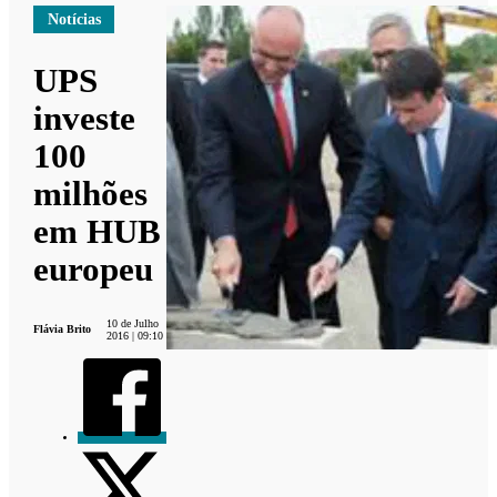
Notícias
UPS
investe
100
milhões
em HUB
europeu
10 de Julho
Flávia Brito
2016 | 09:10