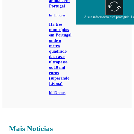
animais em
Portugal
há 11 horas
A sua informação está protegida. Le
Há três
municípios
em Portugal
onde o
metro
quadrado
das casas
ultrapassa
os 10 mil
euros
(superando
Lisboa)
há 13 horas
Mais Notícias