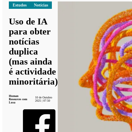
Estudos
Notícias
Uso de IA
para obter
notícias
duplica
(mas ainda
é actividade
minoritária)
Human
10 de Outubro
Resources com
2025 | 07:50
Lusa