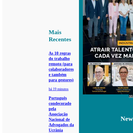
Mais
Recentes
As 10 regras
do trabalho
remoto (para
colaboradores
e também
para gestores)
há 19 minutos
AS
Português
condecorado
pela
Associação
News
Nacional de
Advogados da
Ucrânia