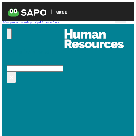
MENU
Saltar para o conteúdo principal
Ir para o footer
Pesquisar no site
Pesquisar
×