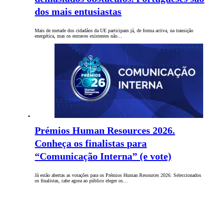
dos mais entusiastas
Mais de metade dos cidadãos da UE participam já, de forma activa, na transição
energética, mas os entraves existentes não…
Prémios Human Resources 2026.
Conheça os finalistas para
“Comunicação Interna” (e vote)
Já estão abertas as votações para os Prémios Human Resources 2026. Seleccionados
os finalistas, cabe agora ao público eleger os…