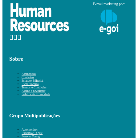
E-mail marketing por:
Sobre
Assinaturas
Contactos
Estatuto Editorial
Ficha Técnica
Termos e Condições
Assine a newsletter
Política de Privacidade
Grupo Multipublicações
Automonitor
Executive Digest
Forever Young