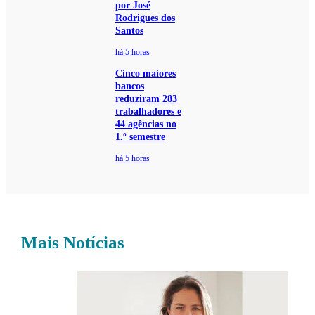
por José
Rodrigues dos
Santos
há 5 horas
Cinco maiores
bancos
reduziram 283
trabalhadores e
44 agências no
1.º semestre
há 5 horas
Mais Notícias