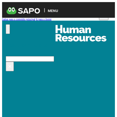
MENU
Saltar para o conteúdo principal
Ir para o footer
Pesquisar no site
Pesquisar
×