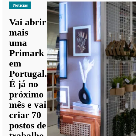
Notícias
Vai abrir
mais
uma
Primark
em
Portugal.
É já no
próximo
mês e vai
criar 70
postos de
trabalho.