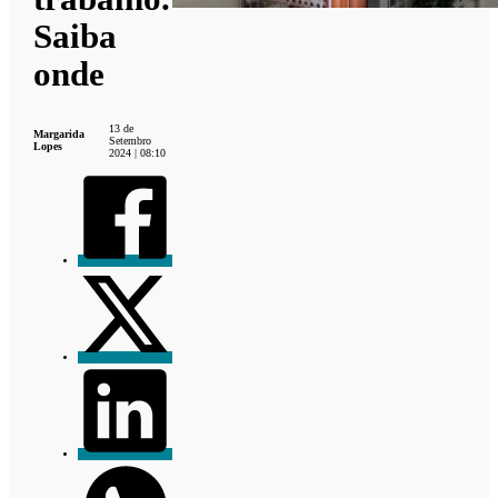
Saiba
onde
13 de
Margarida
Setembro
Lopes
2024 | 08:10