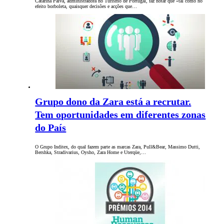
Catarina Paiva, administradora no Turismo de Portugal, faz notar que «tal como no
efeito borboleta, quaisquer decisões e acções que…
Grupo dono da Zara está a recrutar.
Tem oportunidades em diferentes zonas
do País
O Grupo Inditex, do qual fazem parte as marcas Zara, Pull&Bear, Massimo Dutti,
Bershka, Stradivarius, Oysho, Zara Home e Uterqüe,…