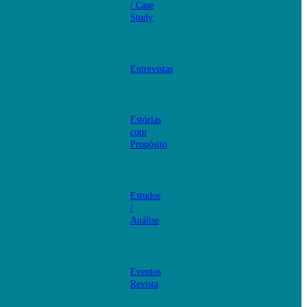
/ Case
Study
Entrevistas
Estórias
com
Propósito
Estudos
/
Análise
Eventos
Revista