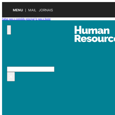
MENU
MAIL
JORNAIS
Saltar para o conteúdo principal
Ir para o footer
Pesquisar no site
Pesquisar
×