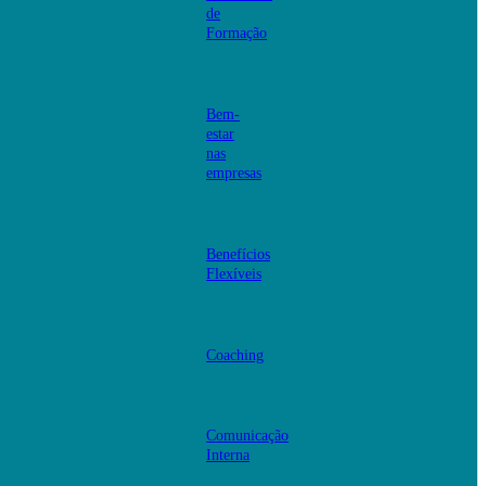
de
Formação
Bem-
estar
nas
empresas
Benefícios
Flexíveis
Coaching
Comunicação
Interna