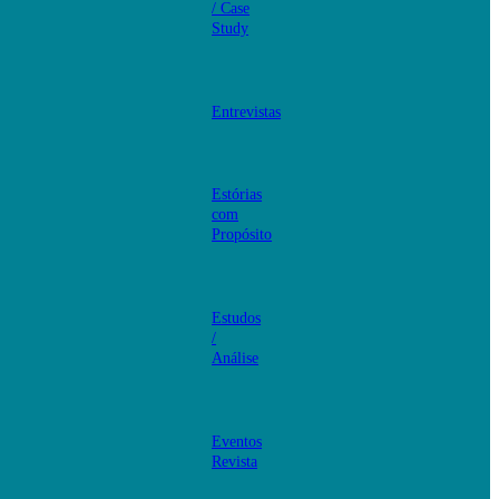
/ Case
Study
Entrevistas
Estórias
com
Propósito
Estudos
/
Análise
Eventos
Revista