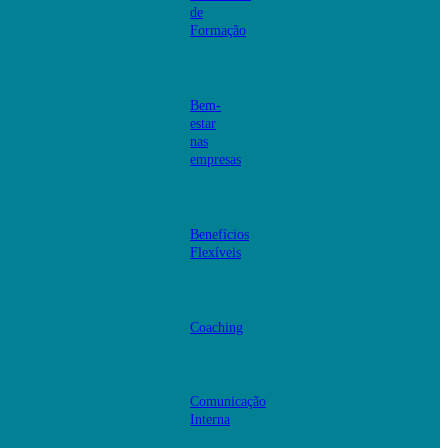
de
Formação
Bem-
estar
nas
empresas
Benefícios
Flexíveis
Coaching
Comunicação
Interna