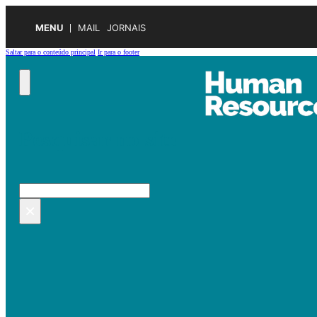
MENU
MAIL
JORNAIS
Saltar para o conteúdo principal
Ir para o footer
Pesquisar no site
Pesquisar
×