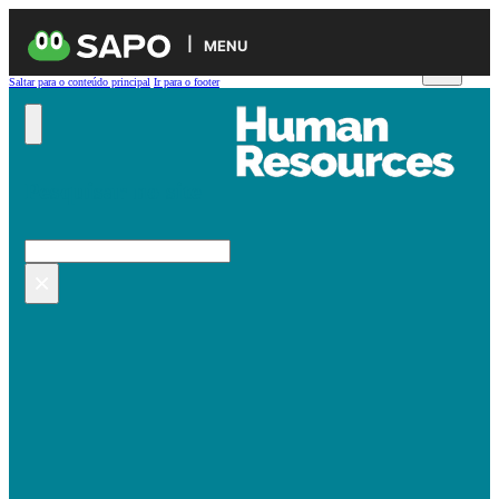
MENU
Saltar para o conteúdo principal
Ir para o footer
Pesquisar no site
Pesquisar
×