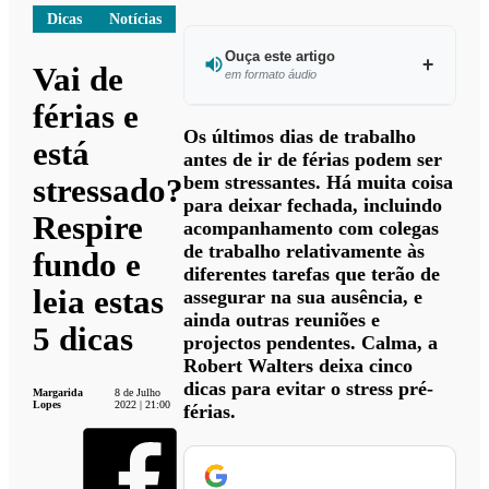
Dicas
Notícias
Ouça este artigo
Vai de
em formato áudio
férias e
Ouvir este
Os últimos dias de trabalho
está
artigo
antes de ir de férias podem ser
bem stressantes. Há muita coisa
stressado?
para deixar fechada, incluindo
Respire
acompanhamento com colegas
de trabalho relativamente às
fundo e
diferentes tarefas que terão de
leia estas
assegurar na sua ausência, e
ainda outras reuniões e
5 dicas
projectos pendentes. Calma, a
Robert Walters deixa cinco
dicas para evitar o stress pré-
Margarida
8 de Julho
Lopes
2022 | 21:00
férias.