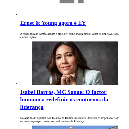
Ernst & Young agora é EY
A consultora de Gestão adopta a sigla EY como marca global, a par de um novo logo
e novo tagline:…
Isabel Barros, MC Sonae: O factor
humano a redefinir os contornos da
liderança
No âmbito do especial dos 15 anos da Human Resources, desafiámos responsáveis de
empresas a perspectivarem os pontos-chave da liderança…