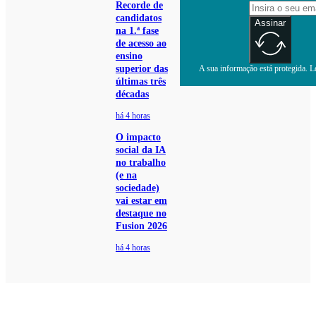
Recorde de
candidatos
Assinar
na 1.ª fase
de acesso ao
ensino
superior das
A sua informação está protegida. Le
últimas três
décadas
há 4 horas
O impacto
social da IA
no trabalho
(e na
sociedade)
vai estar em
destaque no
Fusion 2026
há 4 horas