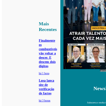
Mais
Recentes
Finalmente
os
combustíveis
vão voltar a
descer. E
descem dois
dígitos
ASS
há 1 hora
Lusa lança
site de
Newsl
verificação
de factos
há 3 horas
Subscreva e receba 