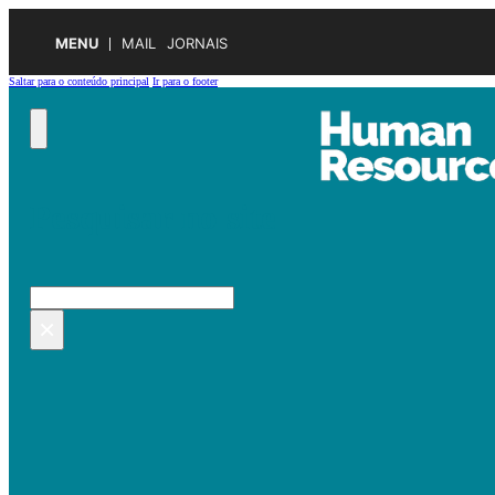
MENU
MAIL
JORNAIS
Saltar para o conteúdo principal
Ir para o footer
Pesquisar no site
Pesquisar
×