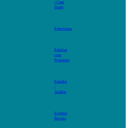
/ Case
Study
Entrevistas
Estórias
com
Propósito
Estudos
/
Análise
Eventos
Revista