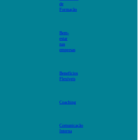
de
Formação
Bem-
estar
nas
empresas
Benefícios
Flexíveis
Coaching
Comunicação
Interna