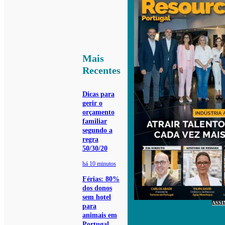
Mais
Recentes
Dicas para
gerir o
orçamento
familiar
segundo a
regra
50/30/20
há 10 minutos
Férias: 80%
dos donos
sem hotel
ASSI
para
animais em
Portugal