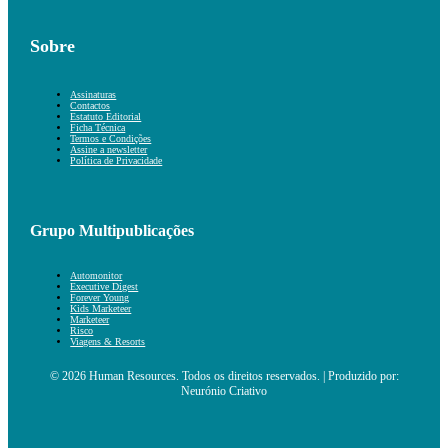
Sobre
Assinaturas
Contactos
Estatuto Editorial
Ficha Técnica
Termos e Condições
Assine a newsletter
Política de Privacidade
Grupo Multipublicações
Automonitor
Executive Digest
Forever Young
Kids Marketeer
Marketeer
Risco
Viagens & Resorts
© 2026 Human Resources. Todos os direitos reservados. | Produzido por:
Neurónio Criativo