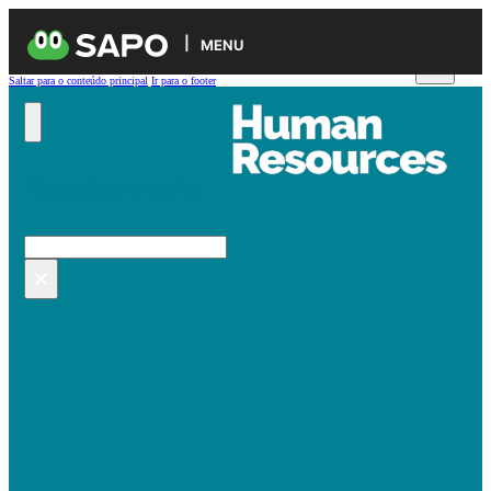
MENU
Saltar para o conteúdo principal
Ir para o footer
Pesquisar no site
Pesquisar
×