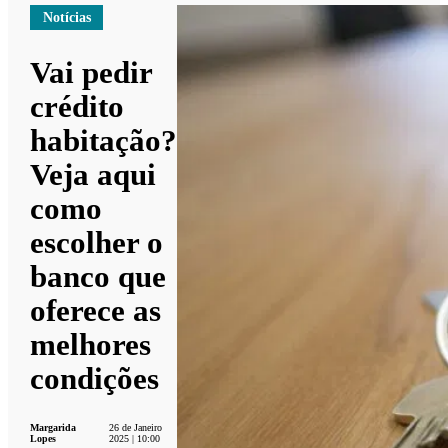
Notícias
Vai pedir
crédito
habitação?
Veja aqui
como
escolher o
banco que
oferece as
melhores
condições
Margarida
26 de Janeiro
Lopes
2025 | 10:00