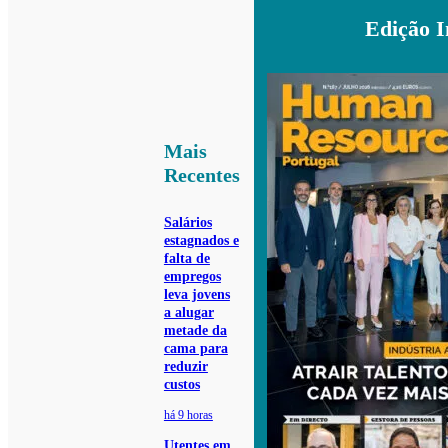
Edição 
Mais
Recentes
Salários
estagnados e
falta de
empregos
leva jovens
a alugar
metade da
cama para
reduzir
custos
há 9 horas
Utentes em