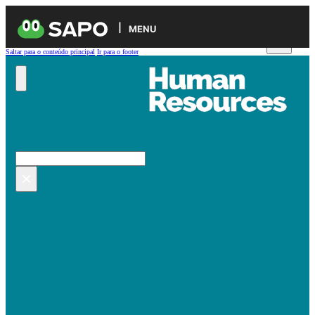
MENU
Saltar para o conteúdo principal
Ir para o footer
Pesquisar no site
Pesquisar
×