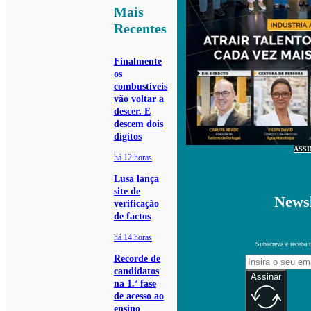
Mais
Recentes
Finalmente
os
combustíveis
vão voltar a
descer. E
descem dois
dígitos
ASS
há 12 horas
Lusa lança
site de
Newsl
verificação
de factos
há 14 horas
Subscreva e receba 
Recorde de
candidatos
Assinar
na 1.ª fase
de acesso ao
ensino