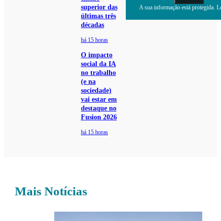
superior das
A sua informação está protegida. Le
últimas três
décadas
há 15 horas
O impacto
social da IA
no trabalho
(e na
sociedade)
vai estar em
destaque no
Fusion 2026
há 15 horas
Mais Notícias