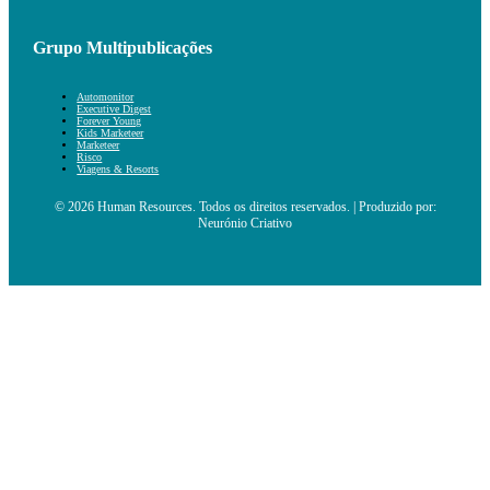
Grupo Multipublicações
Automonitor
Executive Digest
Forever Young
Kids Marketeer
Marketeer
Risco
Viagens & Resorts
© 2026 Human Resources. Todos os direitos reservados. | Produzido por:
Neurónio Criativo