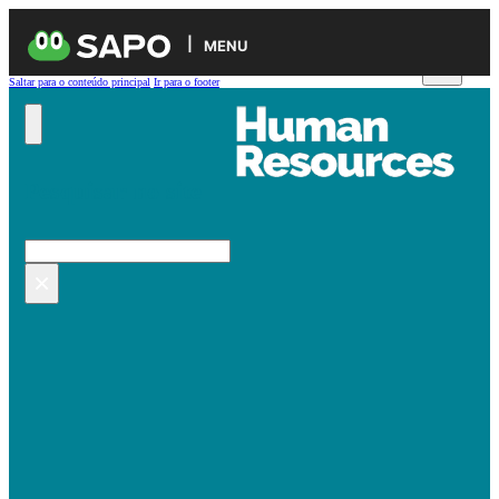
MENU
Saltar para o conteúdo principal
Ir para o footer
Pesquisar no site
Pesquisar
×