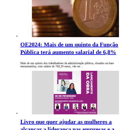
OE2024: Mais de um quinto da Função
Pública terá aumento salarial de 6,8%
Mais de um quinto dos trabalhadores da administração pública, situados na base
remuneratória, com salário de 769,20 euros, vão ter…
Livro que quer ajudar as mulheres a
alcançar a liderança nas empresas e a