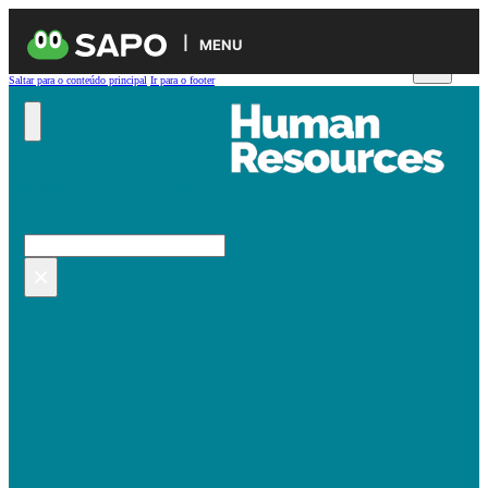
MENU
Saltar para o conteúdo principal
Ir para o footer
Pesquisar no site
Pesquisar
×