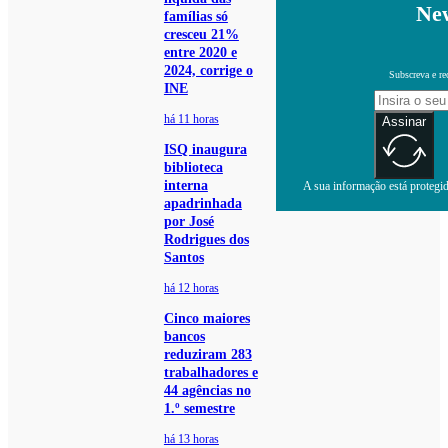
New
famílias só
cresceu 21%
entre 2020 e
2024, corrige o
Subscreva e re
INE
há 11 horas
Assinar
ISQ inaugura
biblioteca
interna
A sua informação está protegida
apadrinhada
por José
Rodrigues dos
Santos
há 12 horas
Cinco maiores
bancos
reduziram 283
trabalhadores e
44 agências no
1.º semestre
há 13 horas