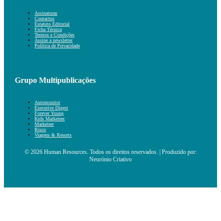
Assinaturas
Contactos
Estatuto Editorial
Ficha Técnica
Termos e Condições
Assine a newsletter
Política de Privacidade
Grupo Multipublicações
Automonitor
Executive Digest
Forever Young
Kids Marketeer
Marketeer
Risco
Viagens & Resorts
© 2026 Human Resources. Todos os direitos reservados. | Produzido por:
Neurónio Criativo