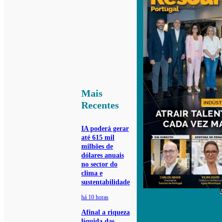
Mais
Recentes
IA poderá gerar
até 615 mil
milhões de
dólares anuais
no sector do
clima e
sustentabilidade
há 10 horas
Afinal a riqueza
líquida das