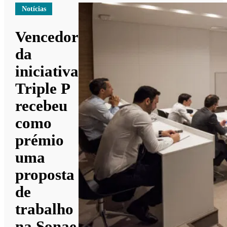
Notícias
Vencedor
da
iniciativa
Triple P
recebeu
como
prémio
uma
proposta
de
trabalho
na Sonae