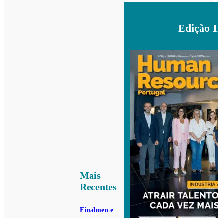
Edição 
Mais
Recentes
Finalmente