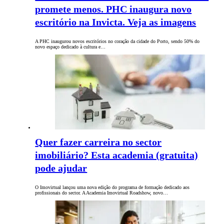
promete menos. PHC inaugura novo
escritório na Invicta. Veja as imagens
A PHC inaugurou novos escritórios no coração da cidade do Porto, sendo 50% do
novo espaço dedicado à cultura e…
Quer fazer carreira no sector
imobiliário? Esta academia (gratuita)
pode ajudar
O Imovirtual lançou uma nova edição do programa de formação dedicado aos
profissionais do sector. A Academia Imovirtual Roadshow, novo…