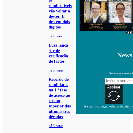
os
combustíveis
vão voltar a
descer. E
descem dois
dígitos
ASS
há 1 hora
Lusa lança
site de
Newsl
verificação
de factos
há 3 horas
Subscreva e receba 
Recorde de
candidatos
Assinar
na 1.ª fase
de acesso ao
ensino
superior das
A sua informação está protegida. Le
últimas três
décadas
há 3 horas