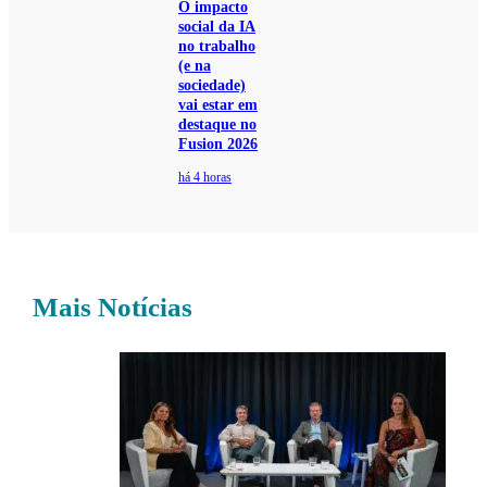
O impacto
social da IA
no trabalho
(e na
sociedade)
vai estar em
destaque no
Fusion 2026
há 4 horas
Mais Notícias