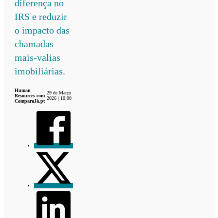
diferença no
IRS e reduzir
o impacto das
chamadas
mais-valias
imobiliárias.
Human
29 de Março
Resources com
2026 | 10:00
ComparaJá.pt