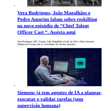
Vera Rodrigues, João Magalhães e
Pedro Amorim falam sobre reskilling
no novo episódio de “Chief Talent
Officer Cast “. Assista aqui
Vera Rodrigues (MC Sonae), João Magalhães (Code for All) e Pedro Amorim
(Manpower Group) são os convidados do terceiro episódio…
Siemens já tem agentes de IA a planear,
executar e validar tarefas (sem
supervisão humana)