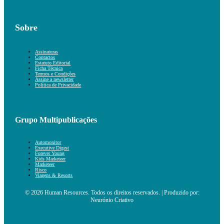
Sobre
Assinaturas
Contactos
Estatuto Editorial
Ficha Técnica
Termos e Condições
Assine a newsletter
Política de Privacidade
Grupo Multipublicações
Automonitor
Executive Digest
Forever Young
Kids Marketeer
Marketeer
Risco
Viagens & Resorts
© 2026 Human Resources. Todos os direitos reservados. | Produzido por:
Neurónio Criativo