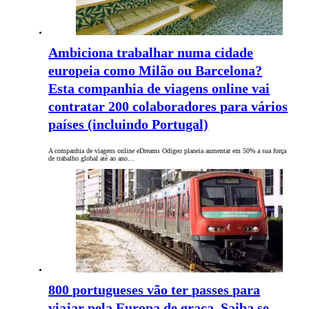
Ambiciona trabalhar numa cidade
europeia como Milão ou Barcelona?
Esta companhia de viagens online vai
contratar 200 colaboradores para vários
países (incluindo Portugal)
A companhia de viagens online eDreams Odigeo planeia aumentar em 50% a sua força
de trabalho global até ao ano…
800 portugueses vão ter passes para
viajar pela Europa de graça. Saiba se