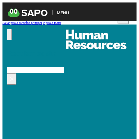
MENU
Saltar para o conteúdo principal
Ir para o footer
Pesquisar no site
Pesquisar
×