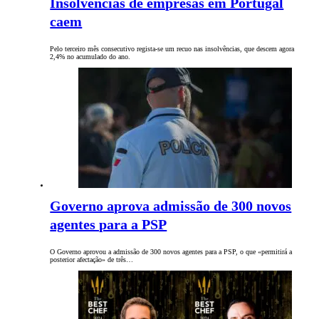
Insolvências de empresas em Portugal
caem
Pelo terceiro mês consecutivo regista-se um recuo nas insolvências, que descem agora
2,4% no acumulado do ano.
Governo aprova admissão de 300 novos
agentes para a PSP
O Governo aprovou a admissão de 300 novos agentes para a PSP, o que «permitirá a
posterior afectação» de três…