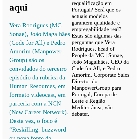
requalificação em
aqui
Portugal? Será que os
actuais modelos
garantem qualidade e
Vera Rodrigues (MC
empregabilidade real?
Sonae), João Magalhães
Estas são algumas das
perguntas que Vera
(Code for All) e Pedro
Rodrigues, head of
Amorim (Manpower
People da MC | Sonae,
Group) são os
João Magalhães, CEO da
Code for All, e Pedro
convidados do terceiro
Amorim, Corporate Sales
episódio da rubrica da
Director do
Human Resources, em
ManpowerGroup para
Portugal, Europa de
formato videocast, em
Leste e Região
parceria com a NCN
Mediterrânea, vão
(New Career Network).
debater.
Desta vez, o foco é
“Reskilling: buzzword
ou nova fonte de