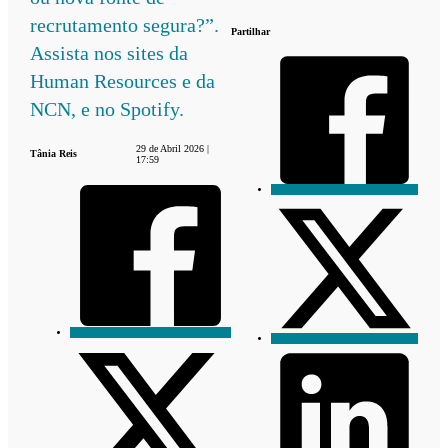
recrutamento segura?”.
Partilhar
Assista nos sites da
Human Resources e da
NCN, e no Spotify.
29 de Abril 2026 |
Tânia Reis
17:59