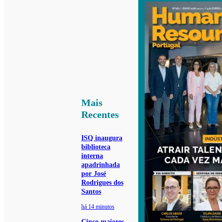
Mais
Recentes
ISQ inaugura
biblioteca
interna
apadrinhada
por José
Rodrigues dos
Santos
há 14 minutos
Cinco maiores