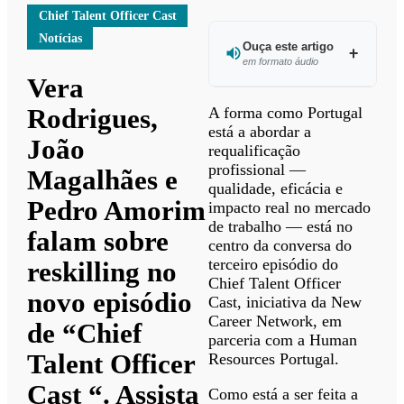
Chief Talent Officer Cast
Notícias
Ouça este artigo
em formato áudio
Vera
Ouvir
Rodrigues,
A forma como Portugal
este
está a abordar a
João
artigo
requalificação
profissional —
Magalhães e
qualidade, eficácia e
Pedro Amorim
impacto real no mercado
de trabalho — está no
falam sobre
centro da conversa do
terceiro episódio do
reskilling no
Chief Talent Officer
novo episódio
Cast, iniciativa da New
Career Network, em
de “Chief
parceria com a Human
Talent Officer
Resources Portugal.
Cast “. Assista
Como está a ser feita a