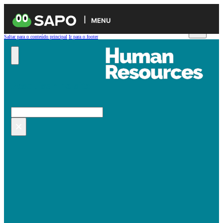
MENU
Saltar para o conteúdo principal
Ir para o footer
Pesquisar no site
Pesquisar
×