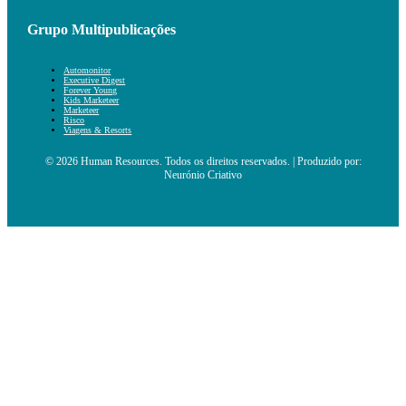
Grupo Multipublicações
Automonitor
Executive Digest
Forever Young
Kids Marketeer
Marketeer
Risco
Viagens & Resorts
© 2026 Human Resources. Todos os direitos reservados. | Produzido por:
Neurónio Criativo