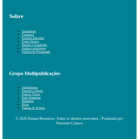
Sobre
Assinaturas
Contactos
Estatuto Editorial
Ficha Técnica
Termos e Condições
Assine a newsletter
Política de Privacidade
Grupo Multipublicações
Automonitor
Executive Digest
Forever Young
Kids Marketeer
Marketeer
Risco
Viagens & Resorts
© 2026 Human Resources. Todos os direitos reservados. | Produzido por:
Neurónio Criativo