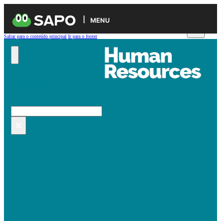
MENU
Saltar para o conteúdo principal
Ir para o footer
Pesquisar no site
Pesquisar
×