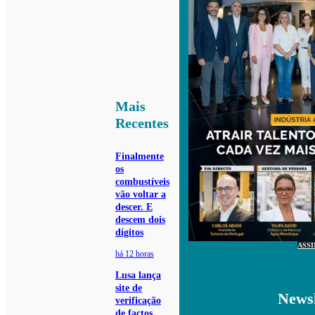
Mais
Recentes
Finalmente
os
combustíveis
vão voltar a
descer. E
descem dois
dígitos
ASS
há 12 horas
Lusa lança
site de
Newsl
verificação
de factos