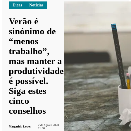
Dicas
Notícias
Verão é
sinónimo de
“menos
trabalho”,
mas manter a
produtividade
é possível.
Siga estes
cinco
conselhos
2 de Agosto 2023 |
Margarida Lopes
21:00