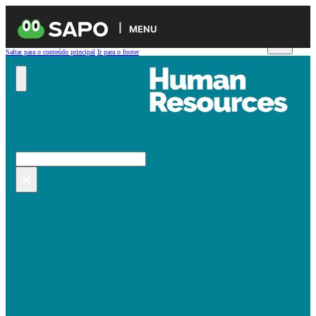
MENU
Saltar para o conteúdo principal
Ir para o footer
Pesquisar no site
Pesquisar
×