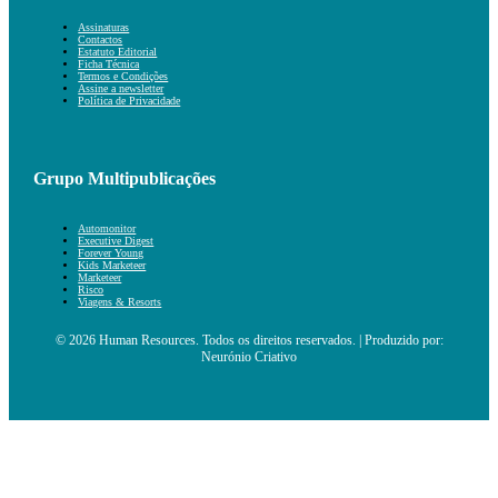
Assinaturas
Contactos
Estatuto Editorial
Ficha Técnica
Termos e Condições
Assine a newsletter
Política de Privacidade
Grupo Multipublicações
Automonitor
Executive Digest
Forever Young
Kids Marketeer
Marketeer
Risco
Viagens & Resorts
© 2026 Human Resources. Todos os direitos reservados. | Produzido por:
Neurónio Criativo