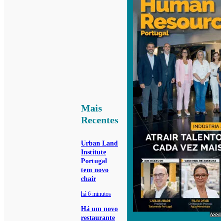
Mais
Recentes
Urban Land
Institute
Portugal
tem novo
chair
há 6 minutos
Há um novo
ASS
restaurante