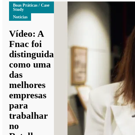
Boas Práticas / Case
Study
Notícias
Vídeo: A
Fnac foi
distinguida
como uma
das
melhores
empresas
para
trabalhar
no