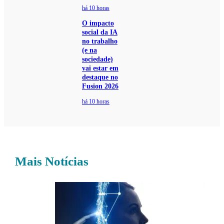
há 10 horas
O impacto
social da IA
no trabalho
(e na
sociedade)
vai estar em
destaque no
Fusion 2026
há 10 horas
Mais Notícias