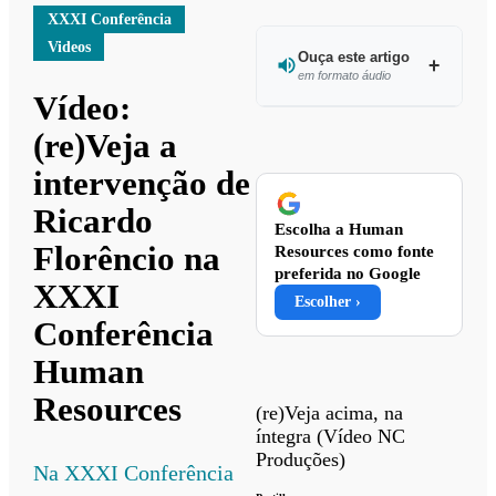
XXXI Conferência
Videos
Ouça este artigo
em formato áudio
Vídeo:
Ouvir
(re)Veja a
este
intervenção de
artigo
Ricardo
Escolha a Human
Florêncio na
Resources como fonte
preferida no Google
XXXI
Escolher ›
Conferência
Human
Resources
(re)Veja acima, na
íntegra (Vídeo NC
Produções)
Na XXXI Conferência