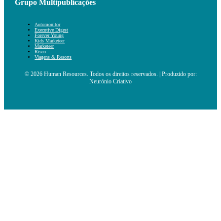
Grupo Multipublicações
Automonitor
Executive Digest
Forever Young
Kids Marketeer
Marketeer
Risco
Viagens & Resorts
© 2026 Human Resources. Todos os direitos reservados. | Produzido por:
Neurónio Criativo