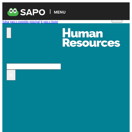
MENU
Saltar para o conteúdo principal
Ir para o footer
Pesquisar no site
Pesquisar
×