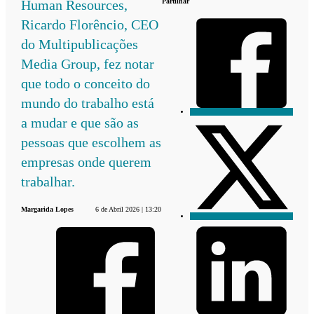
Partilhar
Human Resources,
Ricardo Florêncio, CEO
do Multipublicações
Media Group, fez notar
que todo o conceito do
mundo do trabalho está
a mudar e que são as
pessoas que escolhem as
empresas onde querem
trabalhar.
Margarida Lopes
6 de Abril 2026 | 13:20