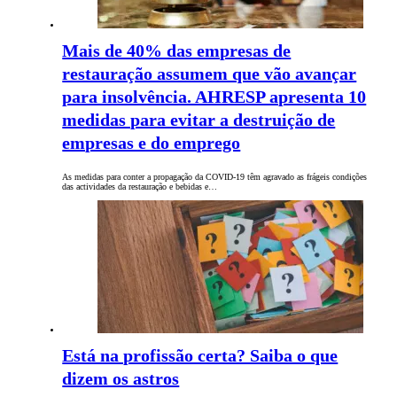
Mais de 40% das empresas de
restauração assumem que vão avançar
para insolvência. AHRESP apresenta 10
medidas para evitar a destruição de
empresas e do emprego
As medidas para conter a propagação da COVID-19 têm agravado as frágeis condições
das actividades da restauração e bebidas e…
Está na profissão certa? Saiba o que
dizem os astros