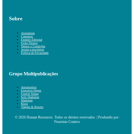
Sobre
Assinaturas
Contactos
Estatuto Editorial
Ficha Técnica
Termos e Condições
Assine a newsletter
Política de Privacidade
Grupo Multipublicações
Automonitor
Executive Digest
Forever Young
Kids Marketeer
Marketeer
Risco
Viagens & Resorts
© 2026 Human Resources. Todos os direitos reservados. | Produzido por:
Neurónio Criativo