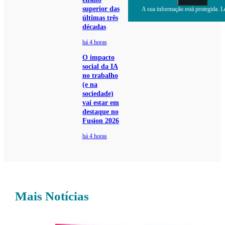
superior das
A sua informação está protegida. Le
últimas três
décadas
há 4 horas
O impacto
social da IA
no trabalho
(e na
sociedade)
vai estar em
destaque no
Fusion 2026
há 4 horas
Mais Notícias