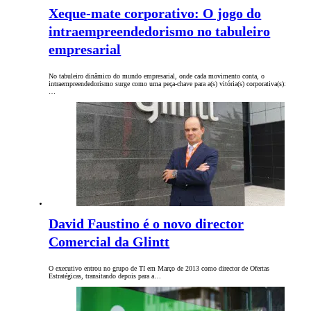
Xeque-mate corporativo: O jogo do
intraempreendedorismo no tabuleiro
empresarial
No tabuleiro dinâmico do mundo empresarial, onde cada movimento conta, o
intraempreendedorismo surge como uma peça-chave para a(s) vitória(s) corporativa(s):
…
David Faustino é o novo director
Comercial da Glintt
O executivo entrou no grupo de TI em Março de 2013 como director de Ofertas
Estratégicas, transitando depois para a…