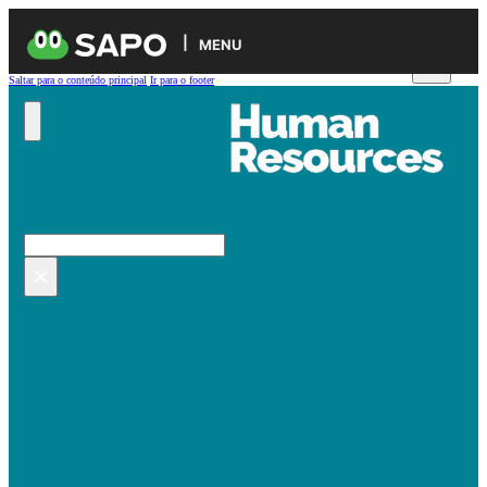
MENU
Saltar para o conteúdo principal
Ir para o footer
Pesquisar no site
Pesquisar
×