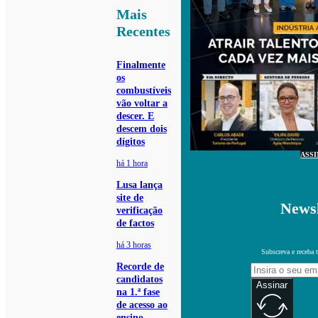
Mais
Recentes
Finalmente
os
combustíveis
vão voltar a
descer. E
descem dois
dígitos
ASS
há 1 hora
Lusa lança
site de
Newsl
verificação
de factos
há 3 horas
Subscreva e receba 
Recorde de
candidatos
Assinar
na 1.ª fase
de acesso ao
ensino