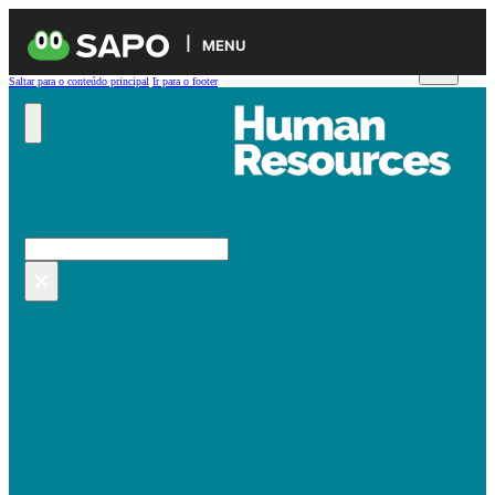
MENU
Saltar para o conteúdo principal
Ir para o footer
Pesquisar no site
Pesquisar
×