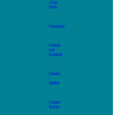
/ Case
Study
Entrevistas
Estórias
com
Propósito
Estudos
/
Análise
Eventos
Revista