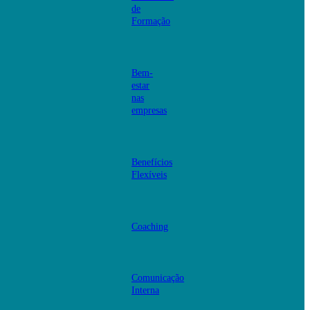
de
Formação
Bem-
estar
nas
empresas
Benefícios
Flexíveis
Coaching
Comunicação
Interna