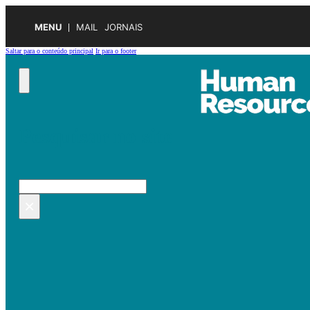
MENU
MAIL
JORNAIS
Saltar para o conteúdo principal
Ir para o footer
Pesquisar no site
Pesquisar
×