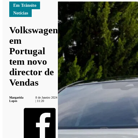
Em Trânsito
Notícias
Volkswagen
em
Portugal
tem novo
director de
Vendas
Margarida
8 de Janeiro 2024
Lopes
| 11:20