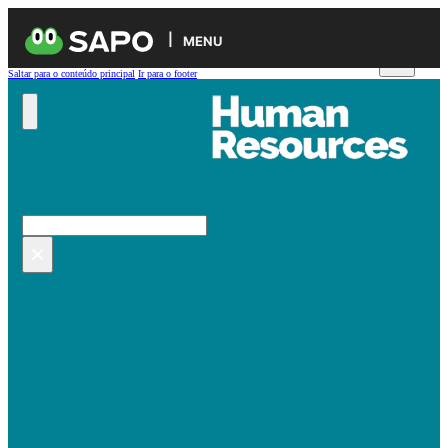
MENU
Saltar para o conteúdo principal
Ir para o footer
Pesquisar no site
Pesquisar
×