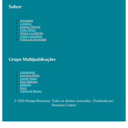
Sobre
Assinaturas
Contactos
Estatuto Editorial
Ficha Técnica
Termos e Condições
Assine a newsletter
Política de Privacidade
Grupo Multipublicações
Automonitor
Executive Digest
Forever Young
Kids Marketeer
Marketeer
Risco
Viagens & Resorts
© 2026 Human Resources. Todos os direitos reservados. | Produzido por:
Neurónio Criativo