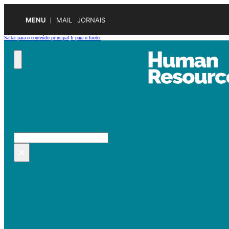
MENU
MAIL
JORNAIS
Saltar para o conteúdo principal
Ir para o footer
Pesquisar no site
Pesquisar
×