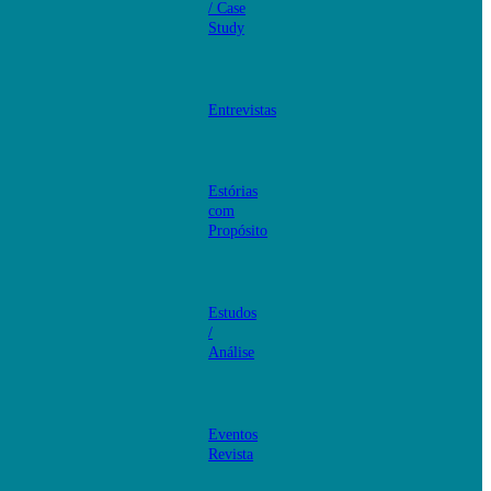
/ Case
Study
Entrevistas
Estórias
com
Propósito
Estudos
/
Análise
Eventos
Revista