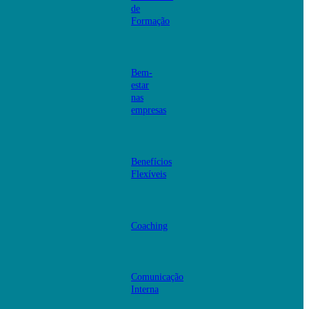
de
Formação
Bem-
estar
nas
empresas
Benefícios
Flexíveis
Coaching
Comunicação
Interna