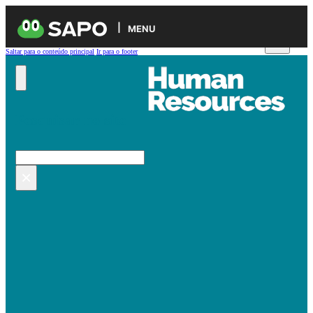
MENU
Saltar para o conteúdo principal
Ir para o footer
Pesquisar no site
Pesquisar
×