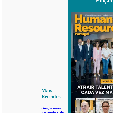
Edição
Mais
Recentes
Google mexe
nas equipas de