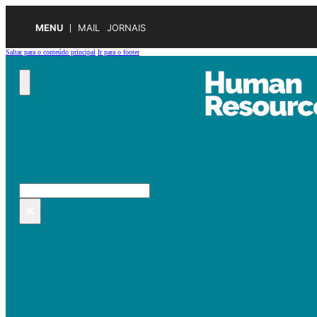
MENU
MAIL
JORNAIS
Saltar para o conteúdo principal
Ir para o footer
Pesquisar no site
Pesquisar
×