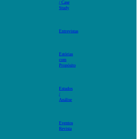
/ Case
Study
Entrevistas
Estórias
com
Propósito
Estudos
/
Análise
Eventos
Revista