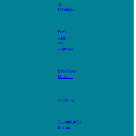
de
Formação
Bem-
estar
nas
empresas
Benefícios
Flexíveis
Coaching
Comunicação
Interna