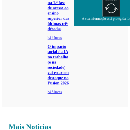
na 1.ª fase
de acesso ao
ensino
superior das
A sua informação está protegida. Le
últimas três
décadas
há 4 horas
O impacto
social da IA
no trabalho
(e na
sociedade)
vai estar em
destaque no
Fusion 2026
há 5 horas
Mais Notícias