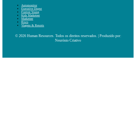
Automonitor
Executive Digest
Forever Young
Kids Marketeer
Marketeer
Risco
Viagens & Resorts
© 2026 Human Resources. Todos os direitos reservados. | Produzido por:
Neurónio Criativo