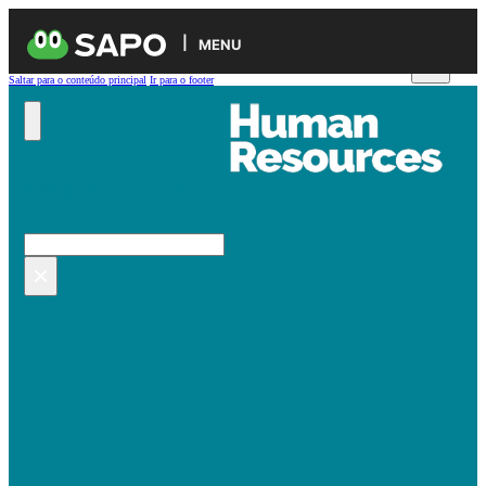
MENU
Saltar para o conteúdo principal
Ir para o footer
Pesquisar no site
Pesquisar
×