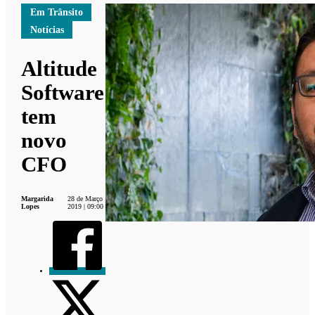
Em Trânsito
Notícias
Altitude
Software
tem
novo
CFO
Margarida
28 de Março
Lopes
2019 | 09:00