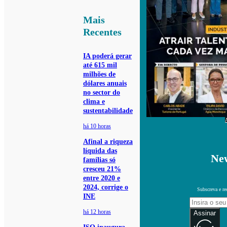
Mais
Recentes
IA poderá gerar
até 615 mil
milhões de
dólares anuais
no sector do
clima e
sustentabilidade
há 10 horas
Afinal a riqueza
líquida das
New
famílias só
cresceu 21%
entre 2020 e
2024, corrige o
Subscreva e re
INE
há 12 horas
Assinar