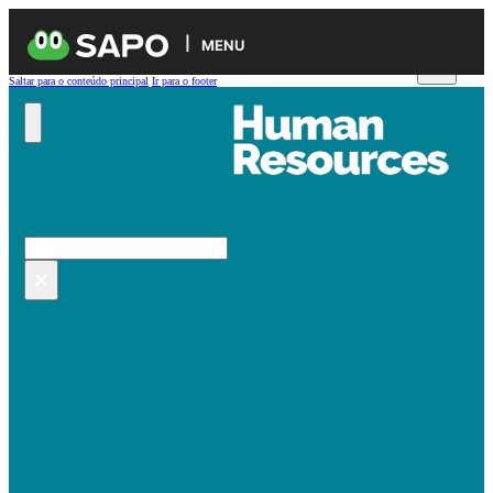
MENU
Saltar para o conteúdo principal
Ir para o footer
Pesquisar no site
Pesquisar
×