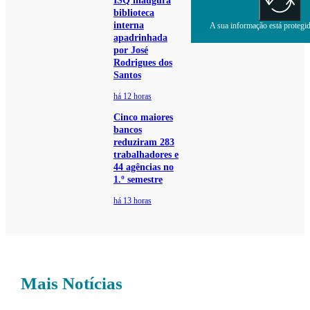
ISQ inaugura
biblioteca
interna
A sua informação está protegida
apadrinhada
por José
Rodrigues dos
Santos
há 12 horas
Cinco maiores
bancos
reduziram 283
trabalhadores e
44 agências no
1.º semestre
há 13 horas
Mais Notícias