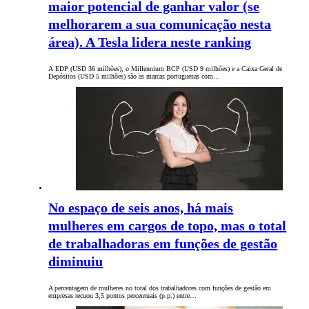
maior potencial de ganhar valor (se
melhorarem a sua comunicação nesta
área). A Tesla lidera neste ranking
A EDP (USD 36 milhões), o Millennium BCP (USD 9 milhões) e a Caixa Geral de
Depósitos (USD 5 milhões) são as marcas portuguesas com…
No espaço de seis anos, há mais
mulheres em cargos de topo, mas o total
de trabalhadoras em funções de gestão
diminuiu
A percentagem de mulheres no total dos trabalhadores com funções de gestão em
empresas recuou 3,5 pontos percentuais (p.p.) entre…