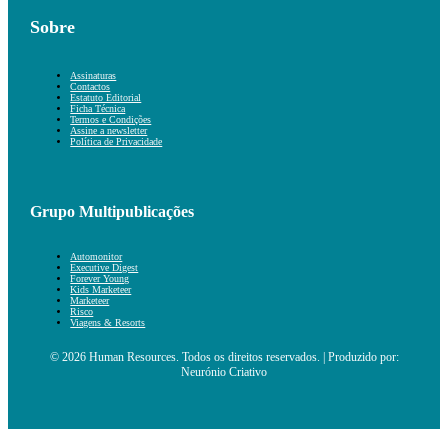
Sobre
Assinaturas
Contactos
Estatuto Editorial
Ficha Técnica
Termos e Condições
Assine a newsletter
Política de Privacidade
Grupo Multipublicações
Automonitor
Executive Digest
Forever Young
Kids Marketeer
Marketeer
Risco
Viagens & Resorts
© 2026 Human Resources. Todos os direitos reservados. | Produzido por:
Neurónio Criativo