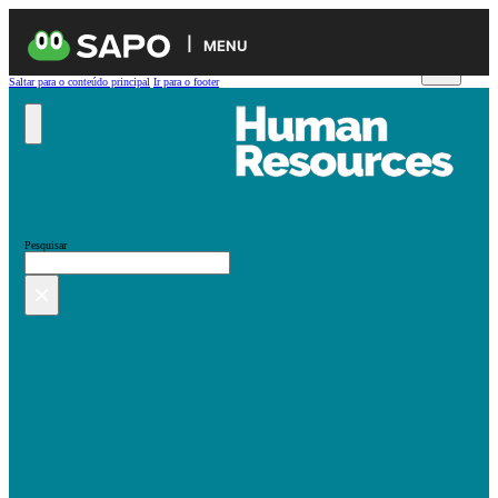
MENU
Saltar para o conteúdo principal
Ir para o footer
Pesquisar no site
Pesquisar
×