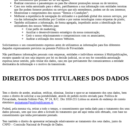
Realizar concursos e passatempos ou para lhe oferecer promoções nossas ou de terceiros;
Caso nos tenha autorizado para o efeito, partilharemos a sua informação com entidades terceiras
que lhe podem fornecer produtos ou serviços que nós entendemos, podem ser do seu interesse;
Monitorizar o cumprimento dos nossos “Termos e Condições”;
Melhorar a experiência de navegação do utilizador e a qualidade global dos nossos serviços, por
via das informações recolhidas por Cookies e por outras tecnologias como etiquetas de pixéis;
Também utilizamos a informação, de forma agregada, impedindo assim a identificação dos
utilizadores dos nossos Websites para:
Criar perfis de marketing;
Auxiliar o desenvolvimento estratégico da nossa comunicação;
Gerir o nosso relacionamento e compromissos com os anunciantes;
Auditar a utilização dos nossos Websites.
Solicitaremos o seu consentimento expresso antes de utilizarmos as informações para fins diferentes
daqueles expressamente previstos na presente Política de Privacidade.
Não partilhamos informações pessoais com empresas, entidades e indivíduos externos à Multipublicações,
excepto quando tal nos seja imposto por lei ou decisão judicial, ou se nos for concedida autorização
expressa nesse sentido, pelo titular dos dados, caso em que previamente lhe comunicaremos a entidade
destinatária da informação e o motivo da transmissão.
DIREITOS DOS TITULARES DOS DADOS
Tem o direito de aceder, atualizar, retificar, eliminar, limitar e opor-se ao tratamento dos seus dados, bem
como o direito de solicitar a sua portabilidade, através de pedido escrito enviado para: Política de
Privacidade,
Avenida Sidónio Pais, Nº 24, R/C. Dto
1050-215 Lisboa ou através do endereço de correio
eletrónico
assinaturas@multipublicacoes.pt
Poderá, pela mesma via, retirar a todo o tempo, o consentimento que tenha dado para o tratamento dos seus
dados pessoais, sem que isso afete a licitude do tratamento que até aqui tenha sido efetuado, com base no
consentimento que tenha previamente prestado.
Tem também o direito de apresentar reclamação relativamente ao tratamento dos seus dados, junto da
CNPD – Comissão Nacional de Proteção de Dados.