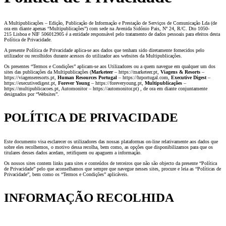
A Multipublicações – Edição, Publicação de Informação e Prestação de Serviços de Comunicação Lda (de
ora em diante apenas “Multipublicações”) com sede na
Avenida Sidónio Pais, Nº 24, R/C. Dto
1050-
215 Lisboa e NIF 506012905 é a entidade responsável pelo tratamento de dados pessoais para efeitos desta
Política de Privacidade.
A presente Política de Privacidade aplica-se aos dados que tenham sido diretamente fornecidos pelo
utilizador ou recolhidos durante acessos do utilizador aos websites da Multipublicações.
Os presentes “Termos e Condições” aplicam-se aos Utilizadores ou a quem navegue em qualquer um dos
sites das publicações da Multipublicações (
Marketeer
– https://marketeer.pt,
Viagens & Resorts
–
https://viagenseresorts.pt,
Human Resources Portugal
– https://hrportugal.com,
Executive Digest
–
https://executivedigest.pt,
Forever Young
– https://foreveryoung.pt,
Multipublicações
–
https://multipublicacoes.pt, Automonitor – https://automonitor.pt) , de ora em diante conjuntamente
designados por “Websites”.
POLÍTICA DE PRIVACIDADE
Este documento visa esclarecer os utilizadores das nossas plataformas on-line relativamente aos dados que
sobre eles recolhemos, o motivo dessa recolha, bem como, as opções que disponibilizamos para que os
titulares desses dados acedam, retifiquem ou apaguem a informação.
Os nossos sites contem links para sites e conteúdos de terceiros que não são objecto da presente “Política
de Privacidade” pelo que aconselhamos que sempre que navegue nesses sites, procure e leia as “Políticas de
Privacidade”, bem como os “Termos e Condições” aplicáveis.
INFORMAÇÃO RECOLHIDA