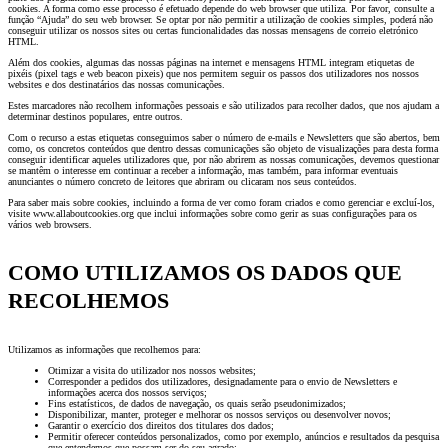
cookies. A forma como esse processo é efetuado depende do web browser que utiliza. Por favor, consulte a
função “Ajuda” do seu web browser. Se optar por não permitir a utilização de cookies simples, poderá não
conseguir utilizar os nossos sites ou certas funcionalidades das nossas mensagens de correio eletrónico
HTML.
Além dos cookies, algumas das nossas páginas na internet e mensagens HTML integram etiquetas de
pixéis (pixel tags e web beacon pixeis) que nos permitem seguir os passos dos utilizadores nos nossos
websites e dos destinatários das nossas comunicações.
Estes marcadores não recolhem informações pessoais e são utilizados para recolher dados, que nos ajudam a
determinar destinos populares, entre outros.
Com o recurso a estas etiquetas conseguimos saber o número de e-mails e Newsletters que são abertos, bem
como, os concretos conteúdos que dentro dessas comunicações são objeto de visualizações para desta forma
conseguir identificar aqueles utilizadores que, por não abrirem as nossas comunicações, devemos questionar
se mantêm o interesse em continuar a receber a informação, mas também, para informar eventuais
anunciantes o número concreto de leitores que abriram ou clicaram nos seus conteúdos.
Para saber mais sobre cookies, incluindo a forma de ver como foram criados e como gerenciar e excluí-los,
visite www.allaboutcookies.org que inclui informações sobre como gerir as suas configurações para os
vários web browsers.
COMO UTILIZAMOS OS DADOS QUE
RECOLHEMOS
Utilizamos as informações que recolhemos para:
Otimizar a visita do utilizador nos nossos websites;
Corresponder a pedidos dos utilizadores, designadamente para o envio de Newsletters e
informações acerca dos nossos serviços;
Fins estatísticos, de dados de navegação, os quais serão pseudonimizados;
Disponibilizar, manter, proteger e melhorar os nossos serviços ou desenvolver novos;
Garantir o exercício dos direitos dos titulares dos dados;
Permitir oferecer conteúdos personalizados, como por exemplo, anúncios e resultados da pesquisa
que entendemos que possam ser do seu agrado;