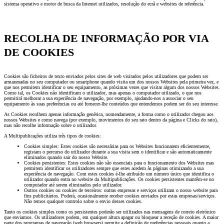
sistema operativo e motor de busca da Internet utilizados, resolução do ecrã e websites de referência.
RECOLHA DE INFORMAÇÃO POR VIA
DE COOKIES
Cookies são ficheiros de texto enviados pelos sites de web visitados pelos utilizadores que podem ser
armazenadas no seu computador ou smartphone quando visita um dos nossos Websites pela primeira vez, e
que nos permitem identificar o seu equipamento, as próximas vezes que visitar algum dos nossos Websites.
Como tal, os Cookies não identificam o utilizador, mas apenas o computador utilizado, o que nos
permitirá melhorar a sua experiência de navegação, por exemplo, ajudando-nos a associar o seu
equipamento às suas preferências ou até fornecer-lhe conteúdos que entendemos podem ser do seu interesse.
As Cookies recolhem apenas informação genérica, nomeadamente, a forma como o utilizador chegou aos
nossos Websites e como navega (por exemplo, movimentos do seu rato dentro da página e Clicks do rato),
mas não recolhe informação sobre o utilizador.
A Multipublicações utiliza três tipos de cookies:
Cookies simples: Estes cookies são necessárias para os Websites funcionarem eficientemente,
registam o percurso do utilizador durante a sua visita sem o identificar e são automaticamente
eliminados quando sair do nosso Website.
Cookies persistentes: Estes cookies não são essenciais para o funcionamento dos Websites mas
permitem identificar os utilizadores sempre que estes acedem às páginas otimizando a sua
experiência de navegação. Com estes cookies é-lhe atribuído um número único que identifica o
utilizador quando entra no website da Multipublicações. Os cookies persistentes mantêm-se no
computador até serem eliminados pelo utilizador.
Outros cookies ou cookies de terceiros: outras empresas e serviços utilizam o nosso website para
fins publicitários. Poderá, ocasionalmente receber cookies enviados por estas empresas/serviços.
Não temos qualquer controlo sobre o envio desses cookies.
Tanto os cookies simples como os persistentes poderão ser utilizados nas mensagens de correio eletrónico
que enviamos. Os utilizadores podem, em qualquer altura apagar ou bloquear a receção de cookies. A maior
parte dos programas de navegação (web browsers) permite a definição de preferências pessoais quanto a