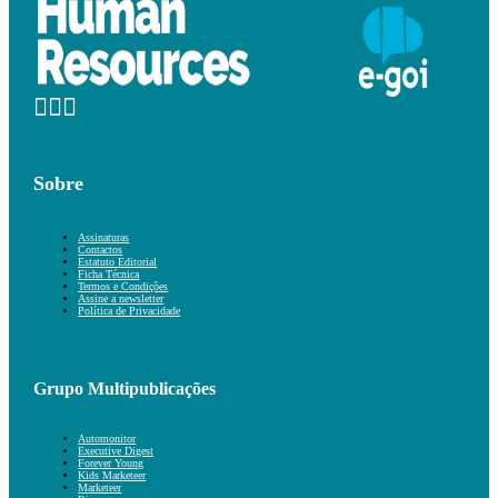
Sobre
Assinaturas
Contactos
Estatuto Editorial
Ficha Técnica
Termos e Condições
Assine a newsletter
Política de Privacidade
Grupo Multipublicações
Automonitor
Executive Digest
Forever Young
Kids Marketeer
Marketeer