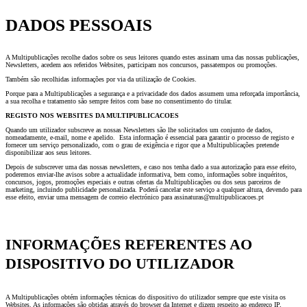
DADOS PESSOAIS
A Multipublicações recolhe dados sobre os seus leitores quando estes assinam uma das nossas publicações,
Newsletters, acedem aos referidos Websites, participam nos concursos, passatempos ou promoções.
Também são recolhidas informações por via da utilização de Cookies.
Porque para a Multipublicações a segurança e a privacidade dos dados assumem uma reforçada importância,
a sua recolha e tratamento são sempre feitos com base no consentimento do titular.
REGISTO NOS WEBSITES DA MULTIPUBLICACOES
Quando um utilizador subscreve as nossas Newsletters são lhe solicitados um conjunto de dados,
nomeadamente, e-mail, nome e apelido. Esta informação é essencial para garantir o processo de registo e
fornecer um serviço personalizado, com o grau de exigência e rigor que a Multipublicações pretende
disponibilizar aos seus leitores.
Depois de subscrever uma das nossas newsletters, e caso nos tenha dado a sua autorização para esse efeito,
poderemos enviar-lhe avisos sobre a actualidade informativa, bem como, informações sobre inquéritos,
concursos, jogos, promoções especiais e outras ofertas da Multipublicações ou dos seus parceiros de
marketing, incluindo publicidade personalizada. Poderá cancelar este serviço a qualquer altura, devendo para
esse efeito, enviar uma mensagem de correio electrónico para assinaturas@multipublicacoes.pt
INFORMAÇÕES REFERENTES AO
DISPOSITIVO DO UTILIZADOR
A Multipublicações obtém informações técnicas do dispositivo do utilizador sempre que este visita os
Websites. As informações são obtidas através do browser da Internet e dizem respeito ao endereço IP,