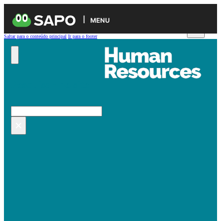
MENU
Saltar para o conteúdo principal
Ir para o footer
Pesquisar no site
Pesquisar
×