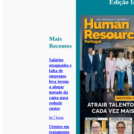
Edição 
Mais
Recentes
Salários
estagnados e
falta de
empregos
leva jovens
a alugar
metade da
cama para
reduzir
custos
há 7 horas
Utentes em
tratamento