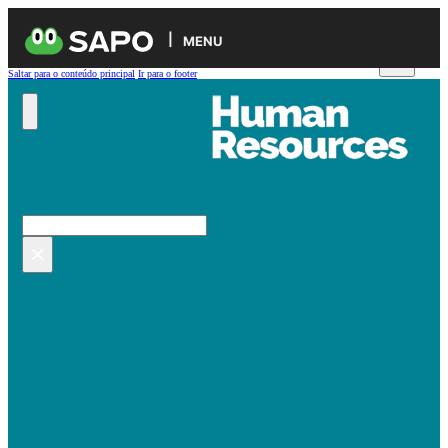
MENU
Saltar para o conteúdo principal
Ir para o footer
Pesquisar no site
Pesquisar
×