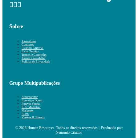
Sobre
Assinaturas
Contactos
Estatuto Editorial
Ficha Técnica
Termos e Condições
Assine a newsletter
Política de Privacidade
Grupo Multipublicações
Automonitor
Executive Digest
Forever Young
Kids Marketeer
Marketeer
Risco
Viagens & Resorts
© 2026 Human Resources. Todos os direitos reservados. | Produzido por:
Neurónio Criativo