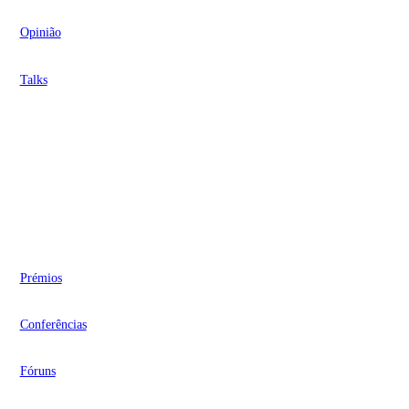
Opinião
Talks
Videocasts
Eventos
Prémios
Conferências
Fóruns