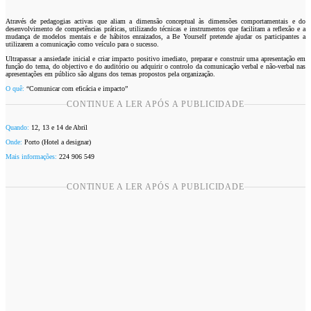
Através de pedagogias activas que aliam a dimensão conceptual às dimensões comportamentais e do
desenvolvimento de competências práticas, utilizando técnicas e instrumentos que facilitam a reflexão e a
mudança de modelos mentais e de hábitos enraizados, a Be Yourself pretende ajudar os participantes a
utilizarem a comunicação como veículo para o sucesso.
Ultrapassar a ansiedade inicial e criar impacto positivo imediato, preparar e construir uma apresentação em
função do tema, do objectivo e do auditório ou adquirir o controlo da comunicação verbal e não-verbal nas
apresentações em público são alguns dos temas propostos pela organização.
O quê:
“Comunicar com eficácia e impacto”
CONTINUE A LER APÓS A PUBLICIDADE
Quando:
12, 13 e 14 de Abril
Onde:
Porto (Hotel a designar)
Mais informações:
224 906 549
CONTINUE A LER APÓS A PUBLICIDADE