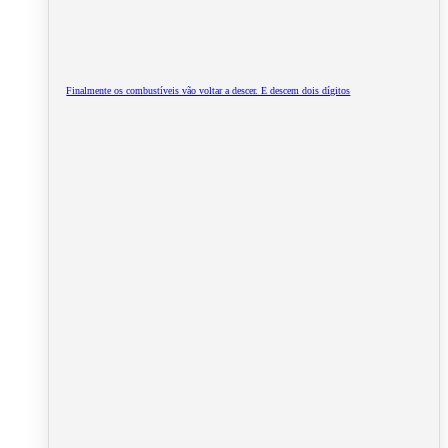
Finalmente os combustíveis vão voltar a descer. E descem dois dígitos