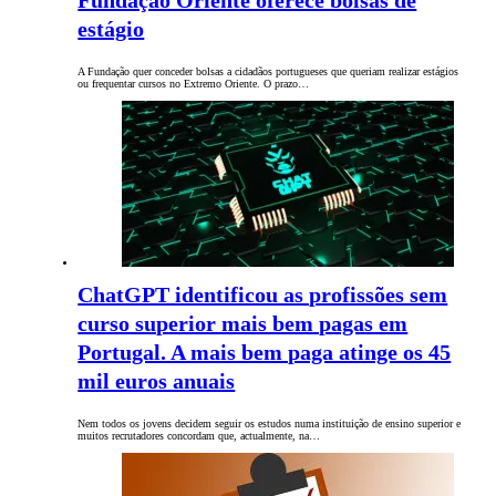
Fundação Oriente oferece bolsas de
estágio
A Fundação quer conceder bolsas a cidadãos portugueses que queriam realizar estágios
ou frequentar cursos no Extremo Oriente. O prazo…
ChatGPT identificou as profissões sem
curso superior mais bem pagas em
Portugal. A mais bem paga atinge os 45
mil euros anuais
Nem todos os jovens decidem seguir os estudos numa instituição de ensino superior e
muitos recrutadores concordam que, actualmente, na…