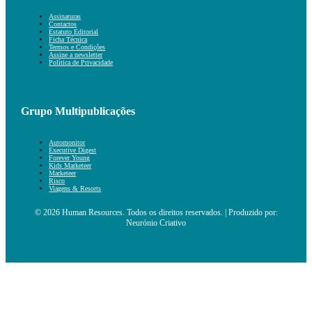
Assinaturas
Contactos
Estatuto Editorial
Ficha Técnica
Termos e Condições
Assine a newsletter
Política de Privacidade
Grupo Multipublicações
Automonitor
Executive Digest
Forever Young
Kids Marketeer
Marketeer
Risco
Viagens & Resorts
© 2026 Human Resources. Todos os direitos reservados. | Produzido por:
Neurónio Criativo