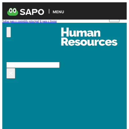
MENU
Saltar para o conteúdo principal
Ir para o footer
Pesquisar no site
Pesquisar
×