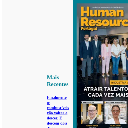
Mais
Recentes
Finalmente
os
combustíveis
vão voltar a
descer. E
descem dois