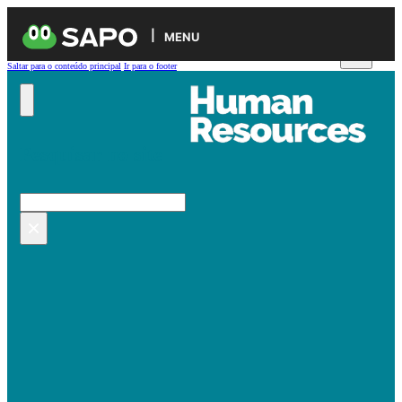
MENU
Saltar para o conteúdo principal
Ir para o footer
Pesquisar no site
Pesquisar
×