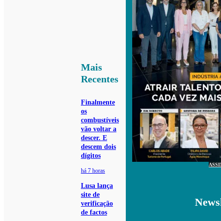
Mais
Recentes
Finalmente
os
combustíveis
vão voltar a
descer. E
descem dois
dígitos
ASS
há 7 horas
Lusa lança
site de
Newsl
verificação
de factos