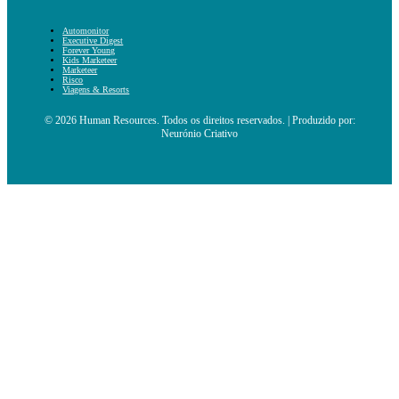
Automonitor
Executive Digest
Forever Young
Kids Marketeer
Marketeer
Risco
Viagens & Resorts
© 2026 Human Resources. Todos os direitos reservados. | Produzido por:
Neurónio Criativo