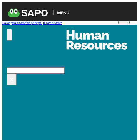
MENU
Saltar para o conteúdo principal
Ir para o footer
Pesquisar no site
Pesquisar
×