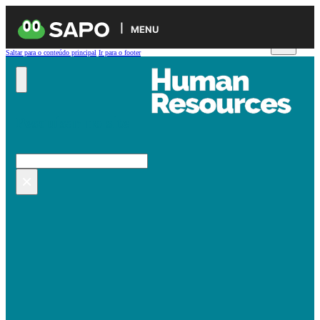
MENU
Saltar para o conteúdo principal
Ir para o footer
Pesquisar no site
Pesquisar
×