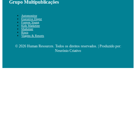
Grupo Multipublicações
Automonitor
Executive Digest
Forever Young
Kids Marketeer
Marketeer
Risco
Viagens & Resorts
© 2026 Human Resources. Todos os direitos reservados. | Produzido por:
Neurónio Criativo