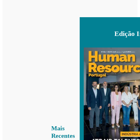
Edição 
Mais
Recentes