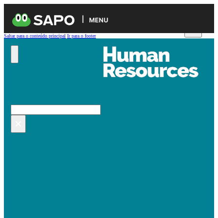
MENU
Saltar para o conteúdo principal
Ir para o footer
Pesquisar no site
Pesquisar
×