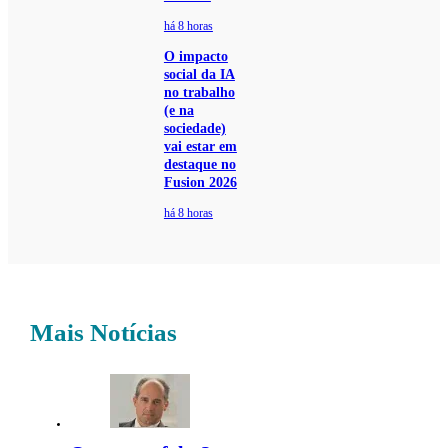
há 8 horas
O impacto
social da IA
no trabalho
(e na
sociedade)
vai estar em
destaque no
Fusion 2026
há 8 horas
Mais Notícias