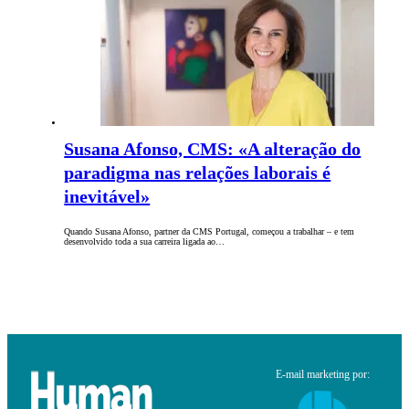
Susana Afonso, CMS: «A alteração do
paradigma nas relações laborais é
inevitável»
Quando Susana Afonso, partner da CMS Portugal, começou a trabalhar – e tem
desenvolvido toda a sua carreira ligada ao…
E-mail marketing por: