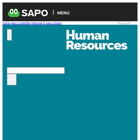
MENU
Saltar para o conteúdo principal
Ir para o footer
Pesquisar no site
Pesquisar
×