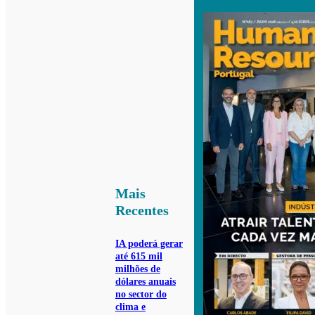
Mais
Recentes
IA poderá gerar
até 615 mil
milhões de
dólares anuais
no sector do
clima e