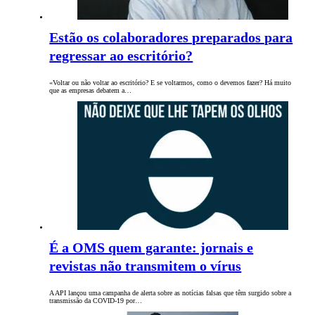
Estão os colaboradores preparados para
regressar ao escritório?
«Voltar ou não voltar ao escritório? E se voltarmos, como o devemos fazer? Há muito
que as empresas debatem a…
É a OMS quem garante: jornais e
revistas não transmitem o vírus
A API lançou uma campanha de alerta sobre as notícias falsas que têm surgido sobre a
transmissão da COVID-19 por…