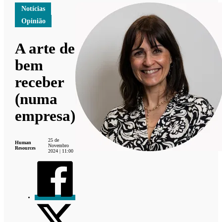
Notícias
Opinião
A arte de
bem
receber
(numa
empresa)
25 de
Human
Novembro
Resources
2024 | 11:00