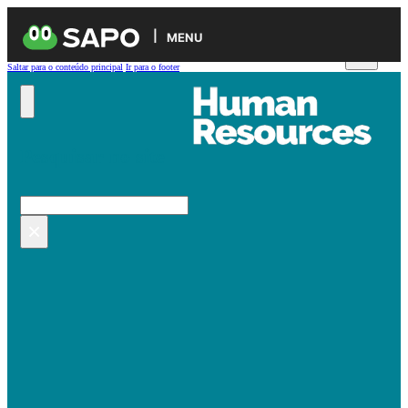
MENU
Saltar para o conteúdo principal
Ir para o footer
Pesquisar no site
Pesquisar
×