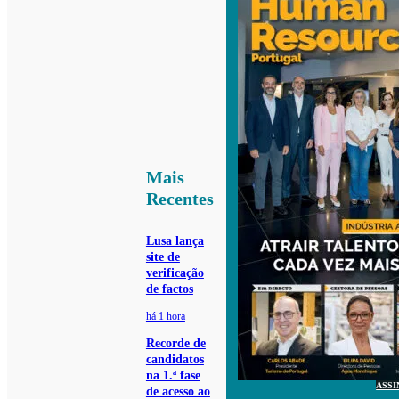
Mais
Recentes
Lusa lança
site de
verificação
de factos
há 1 hora
Recorde de
candidatos
na 1.ª fase
ASSI
de acesso ao