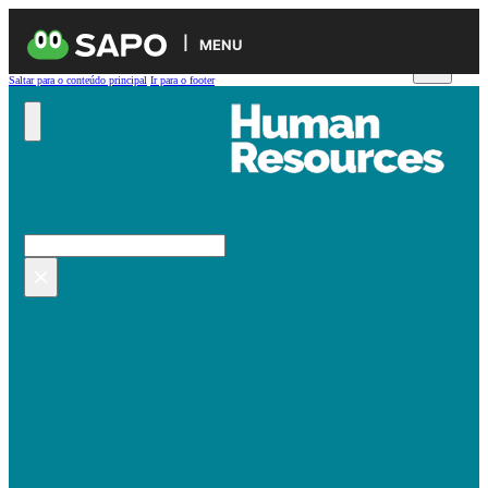
MENU
Saltar para o conteúdo principal
Ir para o footer
Pesquisar no site
Pesquisar
×