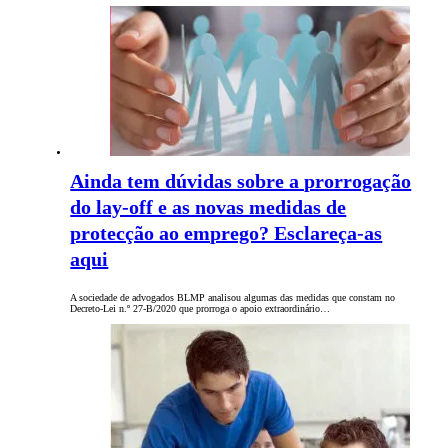
Ainda tem dúvidas sobre a prorrogação
do lay-off e as novas medidas de
protecção ao emprego? Esclareça-as
aqui
A sociedade de advogados BLMP analisou algumas das medidas que constam no
Decreto-Lei n.º 27-B/2020 que prorroga o apoio extraordinário…