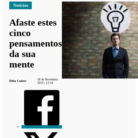
Notícias
Afaste estes
cinco
pensamentos
da sua
mente
18 de Novembro
Delta Coders
2013 | 12:54