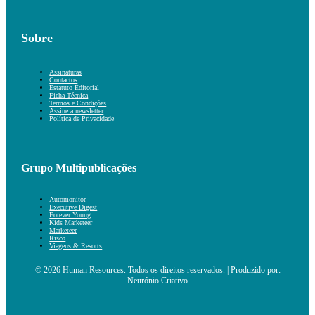
Sobre
Assinaturas
Contactos
Estatuto Editorial
Ficha Técnica
Termos e Condições
Assine a newsletter
Política de Privacidade
Grupo Multipublicações
Automonitor
Executive Digest
Forever Young
Kids Marketeer
Marketeer
Risco
Viagens & Resorts
© 2026 Human Resources. Todos os direitos reservados. | Produzido por:
Neurónio Criativo