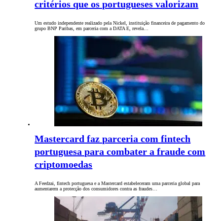
critérios que os portugueses valorizam
Um estudo independente realizado pela Nickel, instituição financeira de pagamento do
grupo BNP Paribas, em parceria com a DATA E, revela…
Mastercard faz parceria com fintech
portuguesa para combater a fraude com
criptomoedas
A Feedzai, fintech portuguesa e a Mastercard estabeleceram uma parceria global para
aumentarem a protecção dos consumidores contra as fraudes…